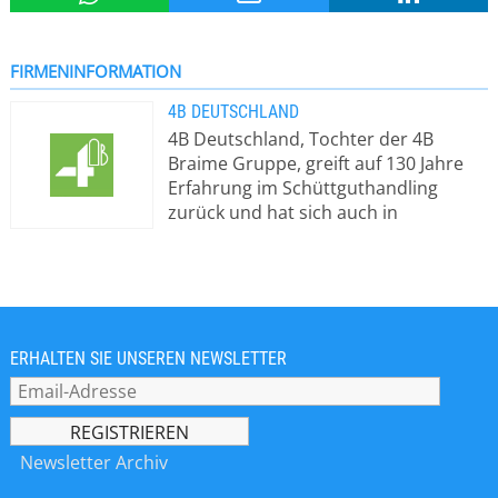
FIRMENINFORMATION
4B DEUTSCHLAND
4B Deutschland, Tochter der 4B
Braime Gruppe, greift auf 130 Jahre
Erfahrung im Schüttguthandling
zurück und hat sich auch in
Deutschland als Marktführer für die
Entwicklung und Herstellung
hochqualitativer, innovativer und
zuverlässiger Transport- und
Förderkomponenten für Industrie
und Landwirtschaft etabliert. Wenn es
ERHALTEN SIE UNSEREN NEWSLETTER
um Elevatorbecher, geschmiedete
Gabelketten, ATEX-Schutzsysteme
oder um die Entwicklung von
Elevator- und Fördersystemen geht,
Newsletter Archiv
ist 4B das Unternehmen Ihrer Wahl.