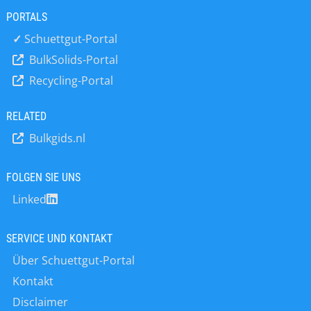
Als professioneller Partner für
PORTALS
Anlagenbauer von Elevatoren und
Förderern unterstützt 4B seine
✓
Schuettgut-Portal
Kunden bei der Überholung
BulkSolids-Portal
bestehender Maschinen und Anlagen
Recycling-Portal
durch unseren kostenlosen Service
mit voller Garantie. Mit seiner
weltweiten Präsenz durch
RELATED
Niederlassungen und
Bulkgids.nl
Vertriebspartner ist 4B jederzeit in
der Lage, auf dieses gewaltige Know-
How zurückzugreifen, um seinen
FOLGEN SIE UNS
Kunden vor Ort praxisgerechte und
Linked
kosteneffiziente Lösungen
anzubieten.
SERVICE UND KONTAKT
Über Schuettgut-Portal
Kontakt
Disclaimer