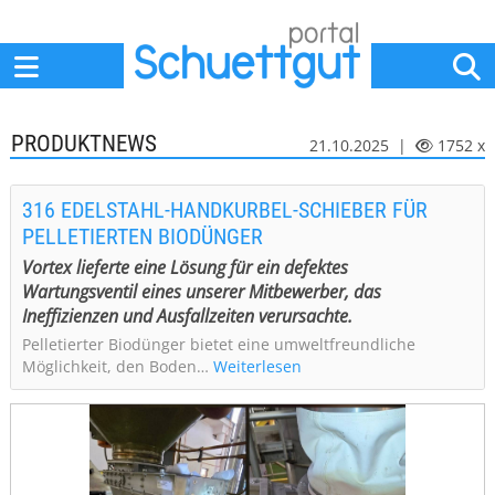
Home
Anbieter
News
Jobs
Events
Fachbeiträge
PRODUKTNEWS
21.10.2025 |
1752 x
316 EDELSTAHL-HANDKURBEL-SCHIEBER FÜR
PELLETIERTEN BIODÜNGER
Vortex lieferte eine Lösung für ein defektes
Wartungsventil eines unserer Mitbewerber, das
Ineffizienzen und Ausfallzeiten verursachte.
Pelletierter Biodünger bietet eine umweltfreundliche
Möglichkeit, den Boden…
Weiterlesen