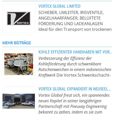
VORTEX GLOBAL LIMITED
SCHIEBER, UMLEITER, IRISVENTILE,
ANGELHAARFÄNGER, BELÜFTETE
FÖRDERUNG UND LADEANLAGEN
Ideal für den Transport von trockenen
Schüttgütern in Schwerkraft-,
Verdünnungs- oder Dichtphasen-
MEHR BEITRÄGE
Pneumatikförderanlagen. Vortex-
Anlagen werden unter
KOHLE EFFIZIENTER HANDHABEN MIT VORTEX SCHWENKSCHACHT-WEICHEN
Berücksichtigung zweier
Verbesserung der Effizienz der
Hauptprinzipien entwickelt und
Kohleförderung durch schwenkbare
konstruiert: 1. Verlängerung der
Rutschenweichen in einem indonesischen
Lebensdauer der Anlagen und 2.
Kraftwerk
Die Vortex Schwenkschacht-
Durchführung von Wartungsarbeiten
Weiche ist ein außergewöhnliches
ohne Stilllegung der Anlagen. Vortex-
Werkzeug zur Handhabung von
VORTEX GLOBAL EXPANDIERT IN NEUSEELAND MIT PNEUVAY ENGINEERING
Produkte kommen in vielen Branchen
Kohle. Mit akribischer Präzision
Vortex Global freut sich, ein spannendes
zum Einsatz. Zu den Branchen, die
gefertigt, wurde diese Weiche
neues Kapitel in seiner langjährigen
Vortex-Geräte verwenden, gehören
entwickelt, um hoch beanspruchbare
Partnerschaft mit Pneuvay Engineering
unter anderem: Landwirtschaft,
und abrasive trockene Schüttgüter,
bekannt zu geben, indem es sie zum
Chemie, Kaffee, Milchprodukte,