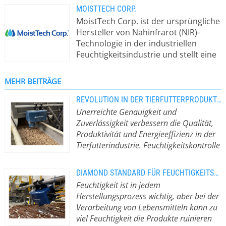
MOISTTECH CORP.
MoistTech Corp. ist der ursprüngliche
Hersteller von Nahinfrarot (NIR)-
Technologie in der industriellen
Feuchtigkeitsindustrie und stellt eine
Reihe von Online-Sensoren und At-
Line-Instrumenten für die
MEHR BEITRÄGE
Feuchtemessung und die Echtzeit-
Feuchteprozesssteuerung her.
REVOLUTION IN DER TIERFUTTERPRODUKTION MIT DEM FEUCHTESENSOR IR3000-F
Berührungslos und unempfindlich
Unerreichte Genauigkeit und
gegenüber Materialschwankungen
Zuverlässigkeit verbessern die Qualität,
wie Partikelgröße, Materialhöhe und
Produktivität und Energieeffizienz in der
Farbe liefern unsere Feuchtesensoren
Tierfutterindustrie. Feuchtigkeitskontrolle
kontinuierliche, zuverlässige
mit dem Feuchtesensor der Serie IR3000-
Messwerte ohne Wartung und
F
Mit der IR3000-F-Serie stellt
DIAMOND STANDARD FÜR FEUCHTIGKEITSKONTROLLE BEI LEBENSMITTELN
einmaliger Kalibrierung. Reduzieren
MoistTech eine bahnbrechende
Feuchtigkeit ist in jedem
Sie Ausfallzeiten, Startzeiten, Abfall-
Lösung für die präzise
Herstellungsprozess wichtig, aber bei der
und Energiekosten, indem Sie die
Feuchtigkeitsanalyse von praktisch
Verarbeitung von Lebensmitteln kann zu
Pulver- und Schüttgutfeuchtigkeit in
jedem Tierfutter oder Rohmaterial
viel Feuchtigkeit die Produkte ruinieren
jeder Phase des Prozesses
vor. Der IR3000-F zeichnet sich durch