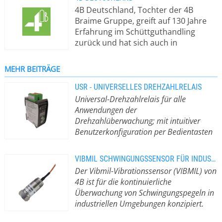
4B Deutschland, Tochter der 4B
Braime Gruppe, greift auf 130 Jahre
Erfahrung im Schüttguthandling
zurück und hat sich auch in
Deutschland als Marktführer für die
Entwicklung und Herstellung
MEHR BEITRÄGE
hochqualitativer, innovativer und
zuverlässiger Transport- und
USR - UNIVERSELLES DREHZAHLRELAIS
Förderkomponenten für Industrie
Universal-Drehzahlrelais für alle
und Landwirtschaft etabliert. Wenn es
Anwendungen der
um Elevatorbecher, geschmiedete
Drehzahlüberwachung; mit intuitiver
Gabelketten, ATEX-Schutzsysteme
Benutzerkonfiguration per Bedientasten
oder um die Entwicklung von
und LCD-Display; Relais und
Elevator- und Fördersystemen geht,
Halbleiterausgang mit individueller
VIBMIL SCHWINGUNGSSENSOR FÜR INDUSTRIEANWENDUNGEN
ist 4B das Unternehmen Ihrer Wahl.
Überwachung des Drehzahlbereichs
4B’s
Der Vibmil-Vibrationssensor (VIBMIL) von
Als professioneller Partner für
USR Speed Relay ist ein
4B ist für die kontinuierliche
Anlagenbauer von Elevatoren und
mikroprozessorgesteuerter digitaler
Überwachung von Schwingungspegeln in
Förderern unterstützt 4B seine
Geschwindigkeitsmonitor zur
industriellen Umgebungen konzipiert.
Kunden bei der Überholung
Verwendung mit NPN/PNP-Sensoren
Der Vibmil-Vibrationssensor (VIBMIL)
bestehender Maschinen und Anlagen
mit 2, 3 oder 4 Leitungen, mit der 4B