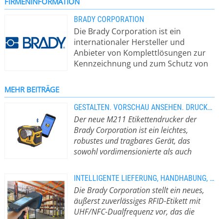
FIRMENINFORMATION
BRADY CORPORATION
Die Brady Corporation ist ein
internationaler Hersteller und
Anbieter von Komplettlösungen zur
Kennzeichnung und zum Schutz von
Personen, Produkten und
Betriebsstätten. Die Produkte von
MEHR BEITRÄGE
Brady steigern Sicherheit,
Produktivität sowie Leistung und
GESTALTEN. VORSCHAU ANSEHEN. DRUCKEN. ALLES AUF IHREM SMARTPHONE.
umfassen hochwertige Etiketten,
Der neue M211 Etikettendrucker der
Schilder, Sicherheitsvorrichtungen,
Brady Corporation ist ein leichtes,
Drucksysteme und Software. Das
robustes und tragbares Gerät, das
Unternehmen wurde 1914 gegründet
sowohl vordimensionierte als auch
und hat Kunden in den
Endlosetiketten zur Kennzeichnung von
verschiedensten Branchen, wie
Kabeln und Komponenten drucken kann
INTELLIGENTE LIEFERUNG, HANDHABUNG, AUTHENTIFIZIERUNG VON GEGENSTÄNDEN
Elektronik, Elektrik,
Der neue M211 Etikettendrucker der
Die Brady Corporation stellt ein neues,
Telekommunikation, Fertigung,
Brady Corporation ist ein leichtes,
äußerst zuverlässiges RFID-Etikett mit
Baugewerbe, Medizintechnik, Luft-
robustes und tragbares Gerät, das
UHF/NFC-Dualfrequenz vor, das die
und Raumfahrt und viele andere.
sowohl vordimensionierte als auch