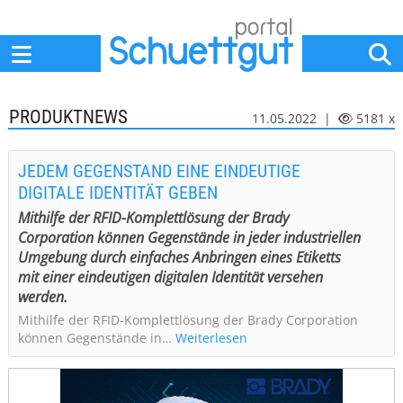
Home
Anbieter
News
Jobs
Events
Fachbeiträge
PRODUKTNEWS
11.05.2022 |
5181 x
JEDEM GEGENSTAND EINE EINDEUTIGE
DIGITALE IDENTITÄT GEBEN
Mithilfe der RFID-Komplettlösung der Brady
Corporation können Gegenstände in jeder industriellen
Umgebung durch einfaches Anbringen eines Etiketts
mit einer eindeutigen digitalen Identität versehen
werden.
Mithilfe der RFID-Komplettlösung der Brady Corporation
können Gegenstände in…
Weiterlesen