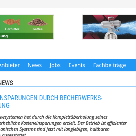
Anbieter
News
Jobs
Events
Fachbeiträge
NEWS
INSPARUNGEN DURCH BECHERWERKS-
UNG
wsystemen hat durch die Komplettüberholung seines
rhebliche Kosteneinsparungen erzielt. Der Betrieb ist effizienter
nischen Systeme sind jetzt mit langlebigen, haltbaren
ausgestattet.