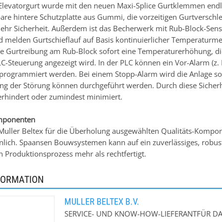
levatorgurt wurde mit den neuen Maxi-Splice Gurtklemmen end
lbare hintere Schutzplatte aus Gummi, die vorzeitigen Gurtverschl
hr Sicherheit. Außerdem ist das Becherwerk mit Rub-Block-Senso
 melden Gurtschieflauf auf Basis kontinuierlicher Temperaturme
ie Gurtreibung am Rub-Block sofort eine Temperaturerhöhung, d
C-Steuerung angezeigt wird. In der PLC können ein Vor-Alarm (z. B
) programmiert werden. Bei einem Stopp-Alarm wird die Anlage sof
ung der Störung können durchgeführt werden. Durch diese Sicher
erhindert oder zumindest minimiert.
mponenten
Muller Beltex für die Überholung ausgewählten Qualitäts-Kompon
lich. Spaansen Bouwsystemen kann auf ein zuverlässiges, robuste
n Produktionsprozess mehr als rechtfertigt.
FORMATION
MULLER BELTEX B.V.
SERVICE- UND KNOW-HOW-LIEFERANTFÜR D