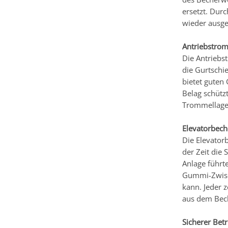
ersetzt. Dur
wieder ausge
Antriebstro
Die Antriebs
die Gurtschi
bietet guten
Belag schüt
Trommellager
Elevatorbech
Die Elevator
der Zeit die
Anlage führt
Gummi-Zwisc
kann. Jeder 
aus dem Bech
Sicherer Betr