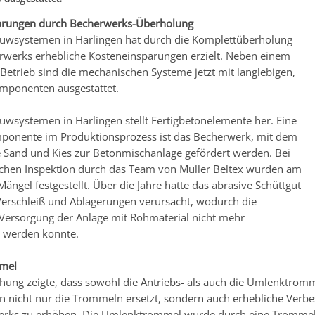
arungen durch Becherwerks-Überholung
uwsystemen in Harlingen hat durch die Komplettüberholung
rwerks erhebliche Kosteneinsparungen erzielt. Neben einem
 Betrieb sind die mechanischen Systeme jetzt mit langlebigen,
mponenten ausgestattet.
wsystemen in Harlingen stellt Fertigbetonelemente her. Eine
ponente im Produktionsprozess ist das Becherwerk, mit dem
e Sand und Kies zur Betonmischanlage gefördert werden. Bei
ichen Inspektion durch das Team von Muller Beltex wurden am
ngel festgestellt. Über die Jahre hatte das abrasive Schüttgut
erschleiß und Ablagerungen verursacht, wodurch die
 Versorgung der Anlage mit Rohmaterial nicht mehr
lt werden konnte.
mel
hung zeigte, dass sowohl die Antriebs- als auch die Umlenktrom
n nicht nur die Trommeln ersetzt, sondern auch erhebliche Ver
erks zu erhöhen. Die Umlenktrommel wurde durch eine Trommel 