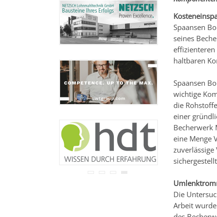
Ihre Adresse wird nicht an
Dritte weitergegeben.
Kosteneinsp
Zu unseren
Datenschutz-
Spaansen Bo
Bestimmungen.
seines Beche
effizienteren
haltbaren Ko
Spaansen Bou
wichtige Kom
die Rohstoff
einer gründl
Becherwerk Mä
eine Menge V
zuverlässige
sichergestel
Umlenktrom
Die Untersuc
Arbeit wurde
des Becherw