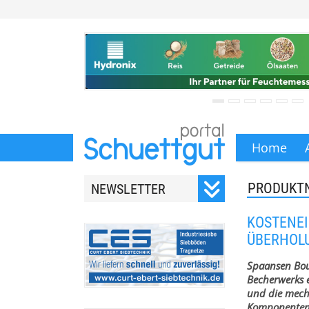
Home
PRODUKT
NEWSLETTER
Registrieren Sie sich für
KOSTENE
unseren monatlichen
ÜBERHOL
Newsletter.
Spaansen Bou
Becherwerks e
und die mecha
Komponenten 