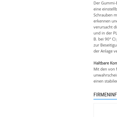
Der Gummi-E
eine einstel
Schrauben me
erkennen und
verursacht d
und in der PL
B. bei 90° C
zur Beseitig
der Anlage v
Haltbare Ko
Mit den von 
unwahrschein
einen stabile
FIRMENIN