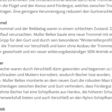
ch die Flügel und den Konus wird Fördergut, welches zwischen Tro
tragen. Eine geringere Verunreinigung reduziert den Gurtverschle
mmel
trommel und der Reibbelag waren in einem schlechten Zustand. D
eflauf verursachten. Muller Beltex baute eine neue Trommel mit 
 Gripp für den Gurt und durch sein besonderes “Winterreifenprofi
zt die Trommel vor Verschleiß und kann ohne Ausbau der Tromm
 gewechselt und ein neuer witterungsbeständiger SEW-Antrieb e
er
becher waren durch Verschleiß dünn geworden und begannen zu b
 Schrauben und Muttern korrodiert, wodurch Becher lose wurden,
e. Muller Beltex montierte an dem neuen Gurt die robusten Maxi-Li
henlagen zwischen Becher und Gurt verhindern, dass Fördergut
zehnte Becher hat eine Schöpfkante aus Hardox, die höheren Sch
erwerksfuß bieten und auch Verschleiß an den Nylon-Schöpfkan
ieb