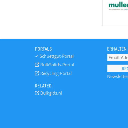
PORTALS
ERHALTEN 
✓
Schuettgut-Portal
BulkSolids-Portal
Recycling-Portal
Newsletter
RELATED
Bulkgids.nl