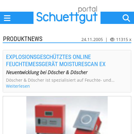
Home
Anbieter
News
Jobs
Events
Fachbeiträge
PRODUKTNEWS
24.11.2005 |
11315 x
EXPLOSIONSGESCHÜTZTES ONLINE
FEUCHTEMESSGERÄT MOISTURESCAN EX
Neuentwicklung bei Döscher & Döscher
Döscher & Döscher ist spezialisiert auf Feuchte- und…
Weiterlesen