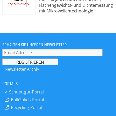
Flächengewichts- und Dichtemessung
mit Mikrowellentechnologie
spezialisiert. Wir bieten Lösungen für
Labor und industrielle Produktion. Ob
Holz-, Lebensmittel-,
Futtermittelindustrie, Pharma oder
Sonderlösungen – unsere
Technologie liefert präzise und
ERHALTEN SIE UNSEREN NEWSLETTER
zuverlässige Messergebnisse. Unsere
Geräte sind robust, langlebig und für
Hochgeschwindigkeitsprozesse
ausgelegt.
Newsletter Archiv
PORTALS
✓
Schuettgut-Portal
BulkSolids-Portal
Recycling-Portal