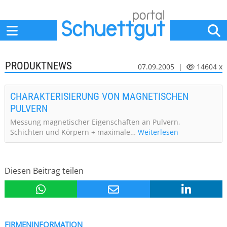
Home
Anbieter
News
Jobs
Events
Fachbeiträge
PRODUKTNEWS
07.09.2005 |
14604 x
CHARAKTERISIERUNG VON MAGNETISCHEN
PULVERN
Messung magnetischer Eigenschaften an Pulvern,
Schichten und Körpern + maximale…
Weiterlesen
Diesen Beitrag teilen
FIRMENINFORMATION