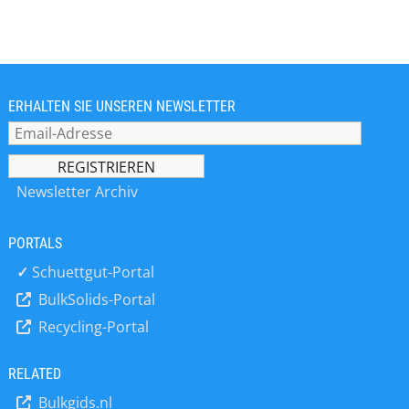
Schüttgüter. Folgende Produkte und
Dienstleistungen werden
schwerpunktmässig angeboten: Im
Bereich * Mischen * Sieben *
Zerkleinern FUCHS Maschinen sind in
Ihrer Einfachheit, Funktionalität sowie
ERHALTEN SIE UNSEREN NEWSLETTER
Qualität unübertroffen und werden
weltweit auf allen Kontinenten und
fast allen Branchen eingesetzt.
Newsletter Archiv
PORTALS
✓
Schuettgut-Portal
BulkSolids-Portal
Recycling-Portal
RELATED
Bulkgids.nl