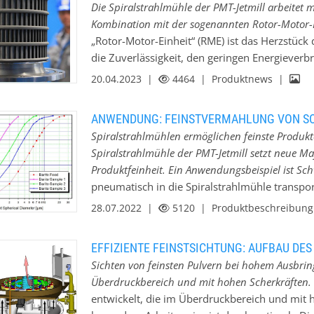
Die Spiralstrahlmühle der PMT-Jetmill arbeitet 
Oberkornbegrenzungen. Bei Bedarf kombinier
Kombination mit der sogenannten Rotor-Motor-E
Dotierung oder Coating, um Produkteigenscha
„Rotor-Motor-Einheit“ (RME) ist das Herzstück
Anlagen sind optimal für Produktwechsel ausg
die Zuverlässigkeit, den geringen Energiever
höchste Reinheit und Qualität sicherzustellen
Mühle verantwortlich ist. Umfangreiche aero
20.04.2023 |
4464
| Produktnews |
Lagerung stehen flexible Systeme bereit, erg
patentierten Form der Rotorscheiben und erm
abgestimmten mechanischen Konzept, das Err
ANWENDUNG: FEINSTVERMAHLUNG VON S
190 m/s. Diese hohen Umfangsgeschwindigkei
Spiralstrahlmühlen ermöglichen feinste Produkte
Produkten mit einem Maximalkorn von bis zu 
Spiralstrahlmühle der PMT-Jetmill setzt neue M
Durchsatzleistungen und hohem Inhaltsausbrin
Produktfeinheit. Ein Anwendungsbeispiel ist Sc
ist auf einem eigenentwickelten Hochgeschwin
pneumatisch in die Spiralstrahlmühle transpor
wartungsfreien Lagersystem aufgebaut.
Bahnen durch den Mahlraum. Das durch die M
28.07.2022 |
5120
| Produktbeschreibun
und beschleunigt dabei die Partikel aus dem
entweder Druckluft (3,5 bis 15 bar) oder über
EFFIZIENTE FEINSTSICHTUNG: AUFBAU DES
eingesetzt werden. Die Zerkleinerung erfolgt 
Sichten von feinsten Pulvern bei hohem Ausbri
Geschwindigkeitsunterschiede entstehen. Im Ze
Überdruckbereich und mit hohen Scherkräften.
dem Umfangsgeschwindigkeiten bis 190 m/s mö
entwickelt, die im Überdruckbereich und mit 
bestimmte Feinheit erreichen, gelangen sie dur