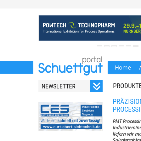
Home
PRODUKT
NEWSLETTER
Registrieren Sie sich für
PRÄZISI
unseren monatlichen
PROCESS
Newsletter.
PMT Processin
Industriemin
liefern wir m
Spiralstrahl