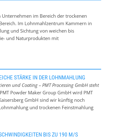
 Unternehmen im Bereich der trockenen
n-Bereich. Im Lohnmahlzentrum Kammern in
hlung und Sichtung von weichen bis
ie- und Naturprodukten mit
usgelegt, hohe Aspektverhältnisse auch bei
hen enge Kornverteilungen, exakte
is zu unter 1 µm. Für das Handling, die
ht flexibles Equipment zur Verfügung, ergänzt
EICHE STÄRKE IN DER LOHNMAHLUNG
tieren und Coating – PMT Processing GmbH steht
 PMT Powder Maker Group GmbH wird PMT
Kaisersberg GmbH sind wir künftig noch
er Lohnmahlung und trockenen Feinstmahlung
Im Lohnmahlzentrum Kammern (Österreich)
ale, Chemie- und Naturprodukte zu feinen und
ühlen erzielen wir – je nach Produkt –
CHWINDIGKEITEN BIS ZU 190 M/S
erteilungen und exakte