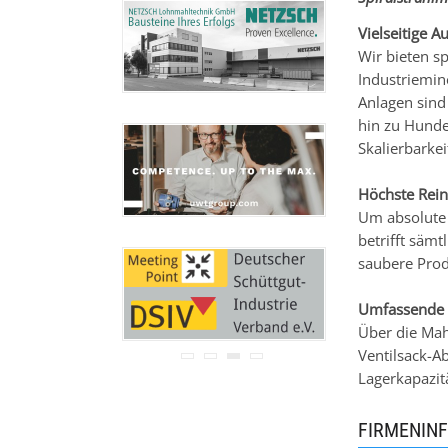
Ihre Adresse wird nicht an
Dritte weitergegeben.
Vielseitige A
Zu unseren
Datenschutz-
Wir bieten sp
Bestimmungen.
Industriemin
Anlagen sind
hin zu Hunde
Skalierbarkei
Höchste Rein
Um absolute 
betrifft säm
saubere Prod
Umfassende L
Über die Mah
Ventilsack-A
Lagerkapazit
FIRMENIN