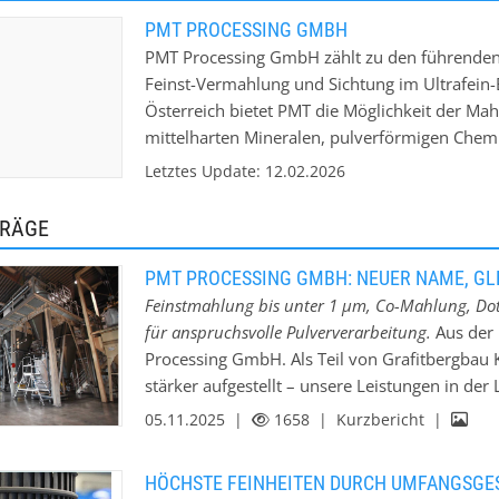
PMT PROCESSING GMBH
PMT Processing GmbH zählt zu den führenden
Feinst-Vermahlung und Sichtung im Ultrafei
Österreich bietet PMT die Möglichkeit der Ma
mittelharten Mineralen, pulverförmigen Chem
Spiralstrahlmühlen. Diese Mühlen sind dafür a
Letztes Update: 12.02.2026
extremen Feinheiten zu erzielen und ermöglic
Oberkornbegrenzung und feinste Korngrößen b
TRÄGE
Verpackung und Lagerung von Schüttgütern ste
durch passende Lagermöglichkeiten.
PMT PROCESSING GMBH: NEUER NAME, GL
Feinstmahlung bis unter 1 µm, Co-Mahlung, Do
für anspruchsvolle Pulververarbeitung.
Aus der
Processing GmbH. Als Teil von Grafitbergbau 
stärker aufgestellt – unsere Leistungen in d
bleiben unverändert in bewährter Qualität. 
05.11.2025 |
1658
| Kurzbericht |
verarbeiten wir weiche bis mittelharte Miner
ultrafeinen Pulvern. Mit unseren Spiralstrahlm
HÖCHSTE FEINHEITEN DURCH UMFANGSGES
Korngrößen bis unter 1 µm, enge Korngrößenv