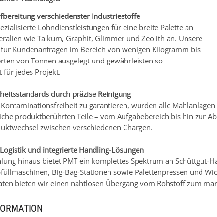
ufbereitung verschiedenster Industriestoffe
ezialisierte Lohndienstleistungen für eine breite Palette an
eralien wie Talkum, Graphit, Glimmer und Zeolith an. Unsere
 für Kundenanfragen im Bereich von wenigen Kilogramm bis
rten von Tonnen ausgelegt und gewährleisten so
t für jedes Projekt.
heitsstandards durch präzise Reinigung
Kontaminationsfreiheit zu garantieren, wurden alle Mahlanlagen f
tliche produktberührten Teile – vom Aufgabebereich bis hin zur Ab
uktwechsel zwischen verschiedenen Chargen.
ogistik und integrierte Handling-Lösungen
lung hinaus bietet PMT ein komplettes Spektrum an Schüttgut-Ha
bfüllmaschinen, Big-Bag-Stationen sowie Palettenpressen und Wi
äten bieten wir einen nahtlosen Übergang vom Rohstoff zum mar
FORMATION