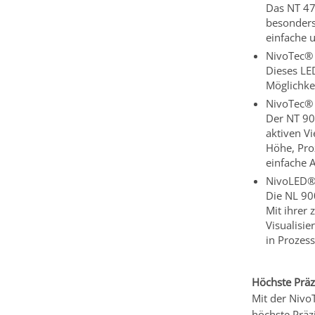
Das NT 470
besonders 
einfache u
NivoTec® 
Dieses LED
Möglichkei
NivoTec® 
Der NT 900
aktiven V
Höhe, Pro
einfache 
NivoLED®
Die NL 900
Mit ihrer 
Visualisie
in Prozes
Höchste Präz
Mit der Nivo
höchste Präz