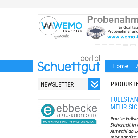
Home
PRODUKT
NEWSLETTER
Registrieren Sie sich für
FÜLLSTA
unseren monatlichen
MEHR SIC
Newsletter.
Präzise Fülls
Sicherheit in
Auswahl an L
miteinander 