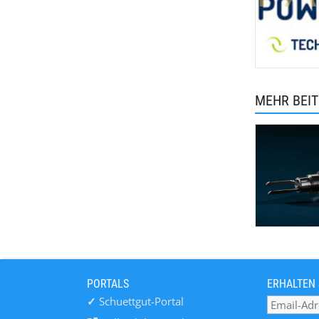
MEHR BEI
PORTALS
ERHALTEN 
✓
Schuettgut-Portal