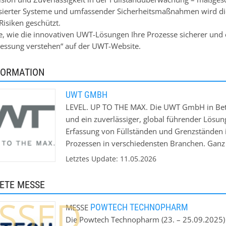
sierter Systeme und umfassender Sicherheitsmaßnahmen wird die 
Risiken geschützt.
e, wie die innovativen UWT-Lösungen Ihre Prozesse sicherer und
essung verstehen“ auf der UWT-Website.
FORMATION
UWT GMBH
LEVEL. UP TO THE MAX. Die UWT GmbH in Betzi
und ein zuverlässiger, global führender Lösu
Erfassung von Füllständen und Grenzständen 
Prozessen in verschiedensten Branchen. Ganz gl
Pasten oder Schäume. UWT gilt mit Produktli
Letztes Update: 11.05.2026
NivoBob® als Synonym für die perfekte Messt
zwei Produktionsstätten in Betzigau und auf M
ETE MESSE
USA, China, Indien, Brasilien, Mexiko, Großb
SSED
mittlerweile mehrere Millionen Anwendungen 
POWTECH TECHNOPHARM
MESSE
für Füllstandmessung auf höchstem Niveau. Da
Die Powtech Technopharm (23. – 25.09.2025) i