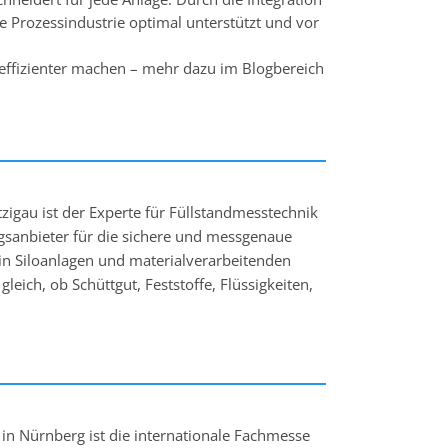
Prozessindustrie optimal unterstützt und vor
 effizienter machen – mehr dazu im Blogbereich
gau ist der Experte für Füllstandmesstechnik
ngsanbieter für die sichere und messgenaue
in Siloanlagen und materialverarbeitenden
eich, ob Schüttgut, Feststoffe, Flüssigkeiten,
nien wie Rotonivo®, Vibranivo® oder
echnik-Lösung in fast jeder Anwendung. Mit
alta sowie weiteren Standorten u.a. in den
ritannien, Spanien und Polen wurden
ins Feld gebracht. Damit steht UWT weltweit
s Ganze basiert auf den drei starken Säulen
n Nürnberg ist die internationale Fachmesse