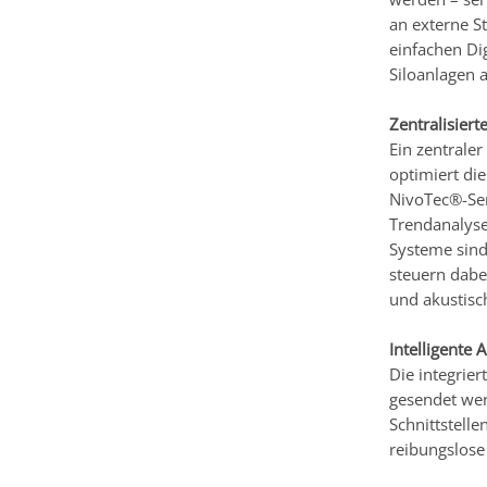
an externe S
einfachen Di
Siloanlagen 
Zentralisier
Ein zentraler
optimiert di
NivoTec®-Ser
Trendanalyse
Systeme sind
steuern dabe
und akustisc
Intelligente
Die integrie
gesendet wer
Schnittstell
reibungslos