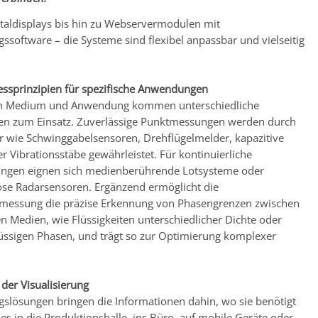
taldisplays bis hin zu Webservermodulen mit
gssoftware – die Systeme sind flexibel anpassbar und vielseitig
Messprinzipien für spezifische Anwendungen
n Medium und Anwendung kommen unterschiedliche
en zum Einsatz. Zuverlässige Punktmessungen werden durch
r wie Schwinggabelsensoren, Drehflügelmelder, kapazitive
r Vibrationsstäbe gewährleistet. Für kontinuierliche
ungen eignen sich medienberührende Lotsysteme oder
se Radarsensoren. Ergänzend ermöglicht die
tmessung die präzise Erkennung von Phasengrenzen zwischen
n Medien, wie Flüssigkeiten unterschiedlicher Dichte oder
lüssigen Phasen, und trägt so zur Optimierung komplexer
n der Visualisierung
ngslösungen bringen die Informationen dahin, wo sie benötigt
es in die Produktionshalle, ins Büro, auf mobile Geräte oder