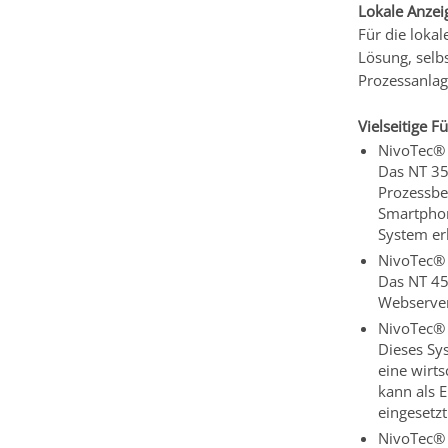
Lokale Anzei
Für die loka
Lösung, selbs
Prozessanlag
Vielseitige 
NivoTec® 
Das NT 35
Prozessbeh
Smartphon
System er
NivoTec® 
Das NT 45
Webserver
NivoTec® 
Dieses Sy
eine wirt
kann als 
eingesetz
NivoTec® 