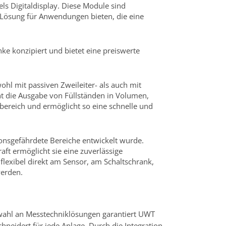
els Digitaldisplay. Diese Module sind
e Lösung für Anwendungen bieten, die eine
ke konzipiert und bietet eine preiswerte
hl mit passiven Zweileiter- als auch mit
ht die Ausgabe von Füllständen in Volumen,
bereich und ermöglicht so eine schnelle und
ionsgefährdete Bereiche entwickelt wurde.
aft ermöglicht sie eine zuverlässige
flexibel direkt am Sensor, am Schaltschrank,
werden.
wahl an Messtechniklösungen garantiert UWT
neidert für jede Anlage. Durch die Integration