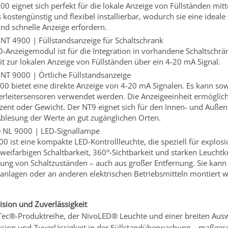
0 eignet sich perfekt für die lokale Anzeige von Füllständen mitt
kostengünstig und flexibel installierbar, wodurch sie eine ideal
nd schnelle Anzeige erfordern.
NT 4900 | Füllstandsanzeige für Schaltschrank
-Anzeigemodul ist für die Integration in vorhandene Schaltschrän
t zur lokalen Anzeige von Füllständen über ein 4-20 mA Signal.
NT 9000 | Örtliche Füllstandsanzeige
0 bietet eine direkte Anzeige von 4-20 mA Signalen. Es kann sowo
ierleitersensoren verwendet werden. Die Anzeigeeinheit ermöglic
zent oder Gewicht. Der NT9 eignet sich für den Innen- und Außen
Ablesung der Werte an gut zugänglichen Orten.
 NL 9000 | LED-Signallampe
0 ist eine kompakte LED-Kontrollleuchte, die speziell für explos
zweifarbigen Schaltbarkeit, 360°-Sichtbarkeit und starken Leuchtkr
rung von Schaltzuständen – auch aus großer Entfernung. Sie kann 
sanlagen oder an anderen elektrischen Betriebsmitteln montiert 
ision und Zuverlässigkeit
Tec®-Produktreihe, der NivoLED® Leuchte und einer breiten Aus
ision und Zuverlässigkeit in der Füllstandüberwachung – maßgesch