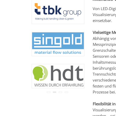
Ihre Adresse wird nicht an
Dritte weitergegeben.
Von LED-Digi
Zu unseren
Datenschutz-
Visualisierun
Bestimmungen.
einsetzbar.
Vielseitige 
Abhängig vo
Messprinzipi
Grenzschalte
Sensoren ode
Inhaltsmess
berührungslo
Trennschich
verschiedene
festen und f
Prozesse bei.
Flexibilität i
Visualisieru
werden – sei 