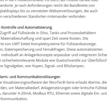
tandorte. Je nach Anforderungen reicht die Bandbreite von
gitaldisplays bis zu vernetzten Webserverlösungen, die auch
an verschiedenen Standorten miteinander verbinden.
te Kontrolle und Automatisierung
 Zugriff auf Füllstände in Silos, Tanks und Prozessbehältern
e Materialbeschaffung und spart Zeit sowie Kosten. Die
ie von UWT bietet Komplettsysteme für Füllstandsanzeige,
n, Datenspeicherung und Fernabfragen. Diese automatisierten
 individuell an Anlagenkonzepte anpassbar und integrieren Siche
i sicherheitsrelevante Module wie Quetschventile zur Überfüllsic
he Signalgeber, wie Hupen, Signal- und Blitzlampen.
 Alarm- und Kommunikationslösungen
rte Visualisierungssoftware der NivoTec®-Serie erlaubt Alarme, di
den, um Materialbedarf, Anlagenstörungen oder kritische Füllstä
en, darunter 4-20mA, Modbus RTU, Ethernet sowie digitale Ein- un
e Kommunikation.