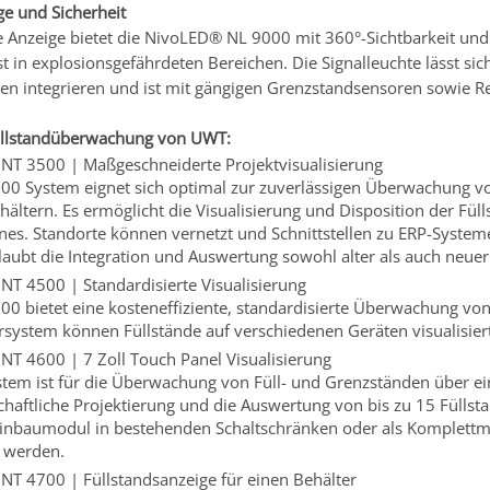
ge und Sicherheit
le Anzeige bietet die NivoLED® NL 9000 mit 360°-Sichtbarkeit und 
t in explosionsgefährdeten Bereichen. Die Signalleuchte lässt sic
en integrieren und ist mit gängigen Grenzstandsensoren sowie R
Füllstandüberwachung von UWT:
NT 3500 | Maßgeschneiderte Projektvisualisierung
00 System eignet sich optimal zur zuverlässigen Überwachung von
ältern. Es ermöglicht die Visualisierung und Disposition der Fül
es. Standorte können vernetzt und Schnittstellen zu ERP-Systemen
laubt die Integration und Auswertung sowohl alter als auch neue
NT 4500 | Standardisierte Visualisierung
00 bietet eine kosteneffiziente, standardisierte Überwachung von
system können Füllstände auf verschiedenen Geräten visualisier
NT 4600 | 7 Zoll Touch Panel Visualisierung
stem ist für die Überwachung von Füll- und Grenzständen über ein
schaftliche Projektierung und die Auswertung von bis zu 15 Fül
Einbaumodul in bestehenden Schaltschränken oder als Komplettm
t werden.
NT 4700 | Füllstandsanzeige für einen Behälter