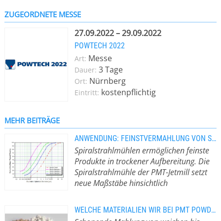
Österreich bietet PMT die Möglichkeit
ZUGEORDNETE MESSE
der Mahlung und Sichtung von
weichen bis mittelharten Mineralen,
27.09.2022 – 29.09.2022
pulverförmigen Chemie- und
POWTECH 2022
Naturprodukten mit
Messe
Art:
Spiralstrahlmühlen. Diese Mühlen
3 Tage
Dauer:
sind dafür ausgelegt, hohe
Nürnberg
Ort:
Aspektverhältnisse auch bei extremen
kostenpflichtig
Eintritt:
Feinheiten zu erzielen und
ermöglichen enge Kornverteilungen,
exakte Oberkornbegrenzung und
MEHR BEITRÄGE
feinste Korngrößen bis zu unter 1 µm.
ANWENDUNG: FEINSTVERMAHLUNG VON SCHWERSPAT
Für das Handling, die Verpackung und
Spiralstrahlmühlen ermöglichen feinste
Lagerung von Schüttgütern steht
Produkte in trockener Aufbereitung. Die
flexibles Equipment zur Verfügung,
Spiralstrahlmühle der PMT-Jetmill setzt
ergänzt durch passende
neue Maßstäbe hinsichtlich
Lagermöglichkeiten.
Energieverbrauch und Produktfeinheit.
Ein Anwendungsbeispiel ist Schwerspat.
WELCHE MATERIALIEN WIR BEI PMT POWDER MAKER GROUP MAHLEN KÖNNEN
Das Aufgabematerial wird