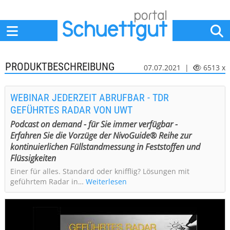
Home
Anbieter
News
Jobs
Events
Fachbeiträge
PRODUKTBESCHREIBUNG
07.07.2021 |
6513 x
WEBINAR JEDERZEIT ABRUFBAR - TDR
GEFÜHRTES RADAR VON UWT
Podcast on demand - für Sie immer verfügbar -
Erfahren Sie die Vorzüge der NivoGuide® Reihe zur
kontinuierlichen Füllstandmessung in Feststoffen und
Flüssigkeiten
Einer für alles. Standard oder knifflig? Lösungen mit
geführtem Radar in…
Weiterlesen