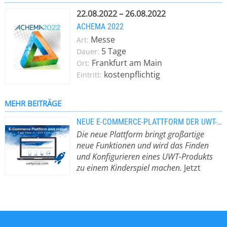
Füllständen und Grenzständen in
Siloanlagen und
22.08.2022 – 26.08.2022
materialverarbeitenden Prozessen in
ACHEMA 2022
verschiedensten Branchen. Ganz
Messe
Art:
gleich, ob Schüttgut, Feststoffe,
5 Tage
Dauer:
Flüssigkeiten, Pasten oder Schäume.
Frankfurt am Main
Ort:
UWT gilt mit Produktlinien wie
kostenpflichtig
Eintritt:
Rotonivo®, Vibranivo® oder
NivoBob® als Synonym für die
perfekte Messtechnik-Lösung in fast
MEHR BEITRÄGE
jeder Anwendung. Mit zwei
NEUE E-COMMERCE-PLATTFORM DER UWT-PRODUKTE
Produktionsstätten in Betzigau und
Die neue Plattform bringt großartige
auf Malta sowie weiteren Standorten
neue Funktionen und wird das Finden
u.a. in den USA, China, Indien,
und Konfigurieren eines UWT-Produkts
Brasilien, Mexiko, Großbritannien,
zu einem Kinderspiel machen.
Jetzt
Spanien und Polen wurden
laden wir Sie herzlich ein, unsere E-
mittlerweile mehrere Millionen
Commerce-Plattform ausführlich
Anwendungen ins Feld gebracht.
kennenzulernen. Wie Sie unsere neue
Damit steht UWT weltweit für
E-Commerce-Plattform rocken -
Füllstandmessung auf höchstem
Schneller Weg zum richtigen Produkt
Niveau. Das Ganze basiert auf den