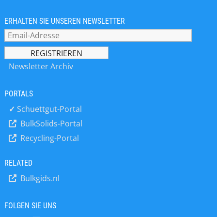
dieser Innovationsstrategie
entwickeln wir einzigartige Produkte
wie den AirScrape, DustScrape und
ERHALTEN SIE UNSEREN NEWSLETTER
den SpeedScrape. Die
Neuentwicklungen aus unserem
Hause ermöglichen mit niedrigen
Kosten und geringem
Newsletter Archiv
Montageaufwand eine erhebliche
Vermeidung von Staubentwicklung,
PORTALS
Verschüttungsverbesserungen und
eine schonendere und effizientere
✓
Schuettgut-Portal
Gurtreinigung an kritischen Stellen
BulkSolids-Portal
entlang der Förderwege und an
Recycling-Portal
Übergabestellen.
RELATED
Bulkgids.nl
FOLGEN SIE UNS