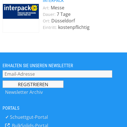
INTERPACK
Messe
Art:
7 Tage
Dauer:
Düsseldorf
Ort:
kostenpflichtig
Eintritt:
ERHALTEN SIE UNSEREN NEWSLETTER
Newsletter Archiv
PORTALS
✓
Schuettgut-Portal
BulkSolids-Portal