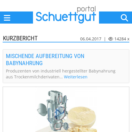
Home
Anbieter
News
Jobs
Events
Fachbeiträge
KURZBERICHT
06.04.2017 |
14284 x
MISCHENDE AUFBEREITUNG VON
BABYNAHRUNG
Produzenten von industriell hergestellter Babynahrung
aus Trockenmilchderivaten…
Weiterlesen