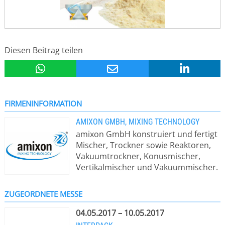
Diesen Beitrag teilen
FIRMENINFORMATION
AMIXON GMBH, MIXING TECHNOLOGY
amixon GmbH konstruiert und fertigt
Mischer, Trockner sowie Reaktoren,
Vakuumtrockner, Konusmischer,
Vertikalmischer und Vakuummischer.
Fachkompetenz und Erfindungsgeist
bei der Herstellung der Mischer,
ZUGEORDNETE MESSE
Trockner und Reaktoren zeichnen
unser Unternehmen aus.
04.05.2017 – 10.05.2017