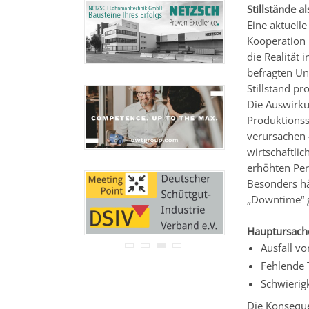
Ihre Adresse wird nicht an
Stillstände a
Dritte weitergegeben.
Eine aktuell
Zu unseren
Datenschutz-
Kooperation 
Bestimmungen.
die Realität 
befragten U
Stillstand pr
Die Auswirku
Produktionss
verursachen 
wirtschaftli
erhöhten Per
Besonders hä
„Downtime“ 
Hauptursache
Ausfall v
Fehlende 
Schwierig
Die Konseque