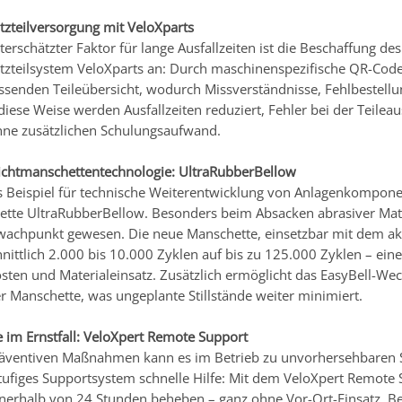
atzteilversorgung mit VeloXparts
terschätzter Faktor für lange Ausfallzeiten ist die Beschaffung de
satzteilsystem VeloXparts an: Durch maschinenspezifische QR-Cod
assenden Teileübersicht, wodurch Missverständnisse, Fehlbestell
diese Weise werden Ausfallzeiten reduziert, Fehler bei der Teile
ohne zusätzlichen Schulungsaufwand.
ichtmanschettentechnologie: UltraRubberBellow
s Beispiel für technische Weiterentwicklung von Anlagenkomponen
tte UltraRubberBellow. Besonders beim Absacken abrasiver Materi
wachpunkt gewesen. Die neue Manschette, einsetzbar mit dem aktua
nittlich 2.000 bis 10.000 Zyklen auf bis zu 125.000 Zyklen – ei
sten und Materialeinsatz. Zusätzlich ermöglicht das EasyBell-We
r Manschette, was ungeplante Stillstände weiter minimiert.
e im Ernstfall: VeloXpert Remote Support
präventiven Maßnahmen kann es im Betrieb zu unvorhersehbaren 
ufiges Supportsystem schnelle Hilfe: Mit dem VeloXpert Remote Se
nerhalb von 24 Stunden beheben – ganz ohne Vor-Ort-Einsatz. Be