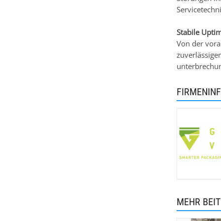
Servicetechn
Stabile Upti
Von der vora
zuverlässige
unterbrechun
FIRMENIN
MEHR BEI