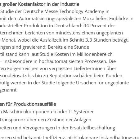
ls großer Kostenfaktor in der Industrie
e Studie der Deutsche Messe Technology Academy in
mit dem Automatisierungsspezialisten Moxa liefert Einblicke in
industrieller Produktion in Deutschland: 94 Prozent der
nternehmen berichten von mindestens einem ungeplanten
o Monat, wobei die Ausfallzeit im Schnitt 3,3 Stunden beträgt.
ngen sind gravierend: Bereits eine Stunde
tillstand kann laut Studie Kosten im Millionenbereich
– insbesondere in hochautomatisierten Prozessen. Die
chen Folgen reichen von verpassten Lieferterminen über
sonaleinsatz bis hin zu Reputationsschäden beim Kunden.
ufig werden in der Studie folgende Ursachen für ungeplante
genannt:
n für Produktionsausfälle
on Maschinenkomponenten oder IT-Systemen
Transparenz über den Zustand der Anlagen
keiten und Verzögerungen in der Ersatzteilbeschaffung
nzen sind bekannt: Ineffizienz, nicht planbare Instandhaltungsm