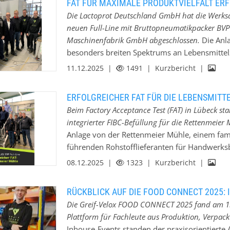
FAT FÜR MAXIMALE PRODUKTVIELFALT ER
effiziente und zuverlässige Verpackungslösun
Die Lactoprot Deutschland GmbH hat die Werksa
Anlagenkonzepte, die exakt auf Produkt, Pr
neuen Full-Line mit Bruttopneumatikpacker BVP 
werden. Diese individuellen Lösungen steigern
Maschinenfabrik GmbH abgeschlossen.
Die Anl
Anlagenleistung, sondern schaffen auch messb
besonders breiten Spektrums an Lebensmittel
GREIF-VELOX komplette Full-Line-Anlagen inkl
der Milch- und Molkeveredelung bis hin zu an
11.12.2025 |
1491
| Kurzbericht |
Roboter-Palettierung und Ladungssicherung au
allergenen Inhaltsstoffen, Eipulver sowie Pro
Custom-Line-Lösungen bietet GREIF-VELOX mit 
und hohe Prozesssicherheit Die neue Linie ermö
ERFOLGREICHER FAT FÜR DIE LEBENSMITTE
praxiserprobte Maschinenkonzepte für typisc
hygienische Verarbeitung verschiedenster Pu
Beim Factory Acceptance Test (FAT) in Lübeck st
Flüssigkeitsabfüllung. Die Essential Line redu
Fließeigenschaften oder erhöhten Anforderun
integrierter FIBC-Befüllung für die Rettenmeier
und ermöglicht einen wirtschaftlichen Einsti
durchdachter konstruktiver Details ist die An
Anlage von der Rettenmeier Mühle, einem fa
Abstriche bei Qualität, Zuverlässigkeit und indu
variable Rezepturen ausgelegt. Technische High
führenden Rohstofflieferanten für Handwerksb
Säcken pro Stunde - Hygienische Nassreinigun
Futtermittelindustrie. Die Vorteile dieser ind
08.12.2025 |
1323
| Kurzbericht |
Produktumstellung - VeloScale-Technologie f
Staubarmes Befüllen – für saubere Prozesse -
reproduzierbare Ergebnisse - Individuell entwi
Restentleerung bei Produktwechsel - Präzise 
RÜCKBLICK AUF DIE FOOD CONNECT 2025: 
Gebinde - Vollautomatische Sackzentrierung –
Die Greif-Velox FOOD CONNECT 2025 fand am 13
Egalisierung – Automatische Höheneinstellung 
Plattform für Fachleute aus Produktion, Verpa
Sackzentrierung im Greifer per Pneumatik, au
Inhouse-Events standen der praxisorientierte