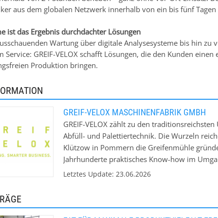
iker aus dem globalen Netzwerk innerhalb von ein bis fünf Tagen 
me ist das Ergebnis durchdachter Lösungen
usschauenden Wartung über digitale Analysesysteme bis hin zu
m Service: GREIF-VELOX schafft Lösungen, die den Kunden einen e
gsfreien Produktion bringen.
FORMATION
GREIF-VELOX MASCHINENFABRIK GMBH
GREIF-VELOX zählt zu den traditionsreichsten
Abfüll- und Palettiertechnik. Die Wurzeln reic
Klützow in Pommern die Greifenmühle gründet
Jahrhunderte praktisches Know-how im Umgang
Verpackungsprozessen gewachsen ist. Auf die
Letztes Update: 23.06.2026
Familie die Greifenmühle seit 1734 besaß, i
auf. Seitdem entwickelt und realisiert das U
TRÄGE
und Abfüllanlagen für industrielle Anwendun
GREIF-VELOX – heute mit über 150 Experten u