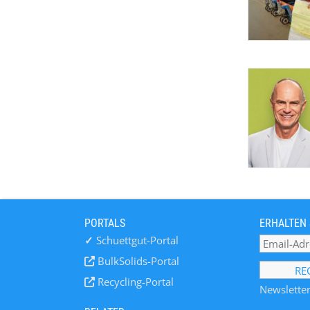
PORTALS
ERHALTEN 
✓
Schuettgut-Portal
BulkSolids-Portal
Recycling-Portal
Newsletter