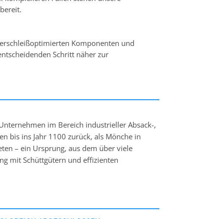
bereit.
 verschleißoptimierten Komponenten und
ntscheidenden Schritt näher zur
 Unternehmen im Bereich industrieller Absack-,
hen bis ins Jahr 1100 zurück, als Mönche in
en – ein Ursprung, aus dem über viele
 mit Schüttgütern und effizienten
ser Erfahrung baute Ernst Mahlkuch, dessen
m Jahr 1938 mit der Gründung der GREIF-WERKE
nternehmen leistungsstarke Absackmaschinen
gen. Nach 1945 entstand daraus in Lübeck
nd einem klaren Fokus auf innovative,