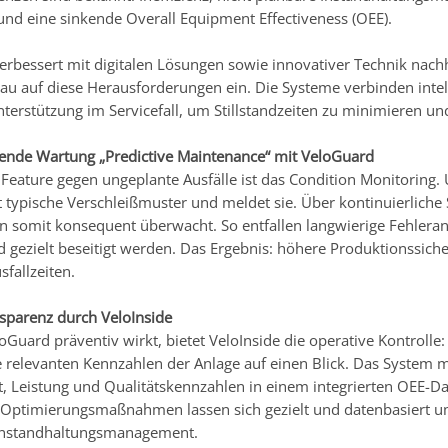
und eine sinkende Overall Equipment Effectiveness (OEE).
verbessert mit digitalen Lösungen sowie innovativer Technik nachh
au auf diese Herausforderungen ein. Die Systeme verbinden intel
terstützung im Servicefall, um Stillstandzeiten zu minimieren und
nde Wartung „Predictive Maintenance“ mit VeloGuard
s Feature gegen ungeplante Ausfälle ist das Condition Monitoring
 typische Verschleißmuster und meldet sie. Über kontinuierliche S
somit konsequent überwacht. So entfallen langwierige Fehleran
nd gezielt beseitigt werden. Das Ergebnis: höhere Produktionssich
sfallzeiten.
nsparenz durch VeloInside
uard präventiv wirkt, bietet VeloInside die operative Kontrolle:
le relevanten Kennzahlen der Anlage auf einen Blick. Das System m
t, Leistung und Qualitätskennzahlen in einem integrierten OEE-D
 Optimierungsmaßnahmen lassen sich gezielt und datenbasiert ums
Instandhaltungsmanagement.