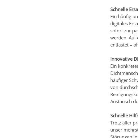
Schnelle Ers
Ein häufig un
digitales Er
sofort zur p
werden. Auf 
entlastet – 
Innovative D
Ein konkrete
Dichtmansche
häufiger Sch
von durchsch
Reinigungsko
Austausch de
Schnelle Hilf
Trotz aller 
unser mehrst
Störungen in