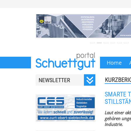
Home
KURZBERI
NEWSLETTER
Registrieren Sie sich für
SMARTE 
unseren monatlichen
STILLSTÄ
Newsletter.
Laut einer a
gehören unge
Industrie.