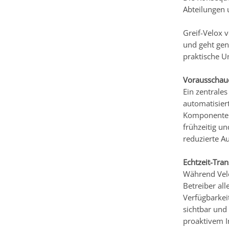
Abteilungen 
Greif-Velox 
und geht gen
praktische Un
Vorausschaue
Ein zentrale
automatisiert
Komponenten 
frühzeitig u
reduzierte Au
Echtzeit-Tra
Während VeloG
Betreiber al
Verfügbarkei
sichtbar und
proaktivem 