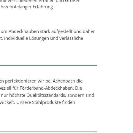
 mit verschiedenen Profilen und Größen
hrzehntelanger Erfahrung.
nd um Abdeckhauben stark aufgestellt und daher
ät, individuelle Lösungen und verlässliche
ten perfektionieren wir bei Achenbach die
peziell für Förderband-Abdeckhaben. Die
t nur höchste Qualitätsstandards, sondern sind
ntwickelt. Unsere Stahlprodukte finden
als Dach- und Wandelemente. Mit der Zeit hat
: Unsere Abdeckhauben für Förderbänder aus
enem) Wellblech sind weltweit etabliert.
r jeden Anwendungsbereich die passende