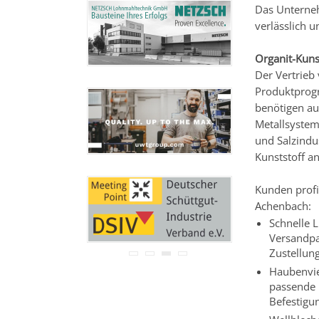
Ihre Adresse wird nicht an
Das Unterneh
Dritte weitergegeben.
verlässlich u
Zu unseren
Datenschutz-
Bestimmungen.
Organit-Kuns
Der Vertrieb
Produktprog
benötigen au
Metallsystem
und Salzindu
Kunststoff a
Kunden profi
Achenbach:
Schnelle L
Versandpar
Zustellung
Haubenvie
passende 
Befestigun