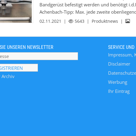
Bandgerüst befestigt werden und benötigt i.d.
Achenbach-Tipp: Max. jede zweite obenliegen
Öffnungsmöglichkeit simpleTec ausstatten. Vort
02.11.2021 |
5643
| Produktnews |
Öffnungsmöglichkeit * keine losen Teile * Mo
möglich * nur mit Werkzeug zu bedienen (Sicher
geöffneten Haube
SIE UNSEREN NEWSLETTER
SERVICE UND
Impressum, 
Disclaimer
Datenschutze
 Archiv
Werbung
Ihr Eintrag