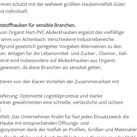
men schützt mit der weltweit größten Haubenvielfalt Güter
nd individuell.
tstoffhauben für sensible Branchen.
 von Organit Hart-PVC Abdeckhauben ergänzt das vielfältige
ramm von Achenbach. Verschiedene Industriebereiche
fgrund gesetzlich geregelter Vorgaben Alternativen zu den
en. Anlagen für die Lebensmittel- und Zucker-, Chemie-, Kali-
strie sind insbesondere auf Abdeckhauben aus Organit-
ngewiesen, da diese Branchen als sensibel gelten.
tieren von den klaren Vorteilen der Zusammenarbeit mit
ieferung: Optimierte Logistikprozesse und starke
tner gewährleisten eine schnelle, verlässliche und sichere
.
lfalt: Das Unternehmen findet für fast jeden Einsatzzweck die
Haube mit entsprechenden Öffnungs- und
gssystemen dank der Vielfalt an Profilen, Größen und Materialien