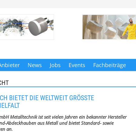
Anbieter
News
Jobs
Events
Fachbeiträge
CHT
H BIETET DIE WELTWEIT GRÖSSTE H
LFALT
H Metalltechnik ist seit vielen Jahren ein bekannter Hersteller
nd-Abdeckhauben aus Metall und bietet Standard- sowie
en an.