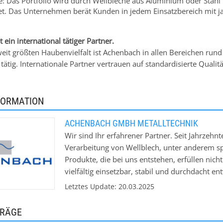
e: Das Portfolio wird durch Wellbleche aus Aluminium oder Stahl
t. Das Unternehmen berät Kunden in jedem Einsatzbereich mit ja
 ein international tätiger Partner.
weit größten Haubenvielfalt ist Achenbach in allen Bereichen ru
 tätig. Internationale Partner vertrauen auf standardisierte Qualit
FORMATION
ACHENBACH GMBH METALLTECHNIK
Wir sind Ihr erfahrener Partner. Seit Jahrzehn
Verarbeitung von Wellblech, unter anderem s
Produkte, die bei uns entstehen, erfüllen nich
vielfältig einsetzbar, stabil und durchdacht e
beispielsweise Anwendung in der Architektur 
Letztes Update: 20.03.2025
sich ein Einsatzbereich in den Fokus gestellt
oberflächenveredeltem und bombiertem (gebog
TRÄGE
Unser Sortiment in diesem Bereich bietet fü