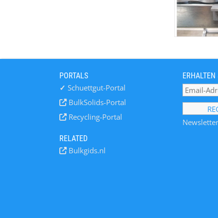
PORTALS
ERHALTEN 
✓
Schuettgut-Portal
BulkSolids-Portal
Recycling-Portal
Newsletter
RELATED
Bulkgids.nl