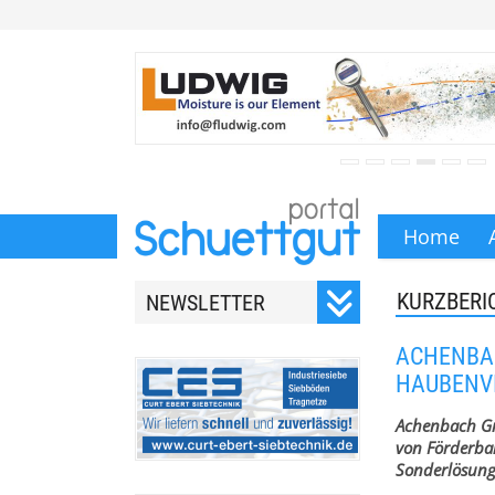
Home
KURZBERI
NEWSLETTER
Registrieren Sie sich für
ACHENBAC
unseren monatlichen
AUBENVIE
Newsletter.
Achenbach Gmb
von Förderba
Sonderlösung