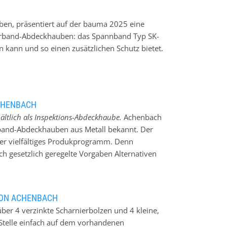
 unserer Produkte agieren wir flexibel und
anforderungen.
ben, präsentiert auf der bauma 2025 eine
erband-Abdeckhauben: das Spannband Typ SK-
 kann und so einen zusätzlichen Schutz bietet.
CHENBACH
ltlich als Inspektions-Abdeckhaube.
Achenbach
derband-Abdeckhauben aus Metall bekannt. Der
ser vielfältiges Produkprogramm. Denn
h gesetzlich geregelte Vorgaben Alternativen
für die Lebensmittel- und Zucker-, Chemie-,
 aus Organit-Kunststoff angwiesen. Die
rband, Rollenlager und Fördergut zuverlässig
VON ACHENBACH
rprüfung der Förderanlage an jeder Stelle mit
er 4 verzinkte Scharnierbolzen und 4 kleine,
ufgesetzt werden. Auch erhältlich als
 Stelle einfach auf dem vorhandenen