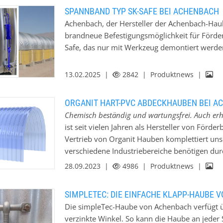
Lösung und durch eigene (Weiter-)Entwicklung
SPANNBAND TYP SK-SAFE BEI ACHENBACH
weitsichtig auf sich stetig verändernde Markt
Achenbach, der Hersteller der Achenbach-Hau
brandneue Befestigungsmöglichkeit für Förd
Safe, das nur mit Werkzeug demontiert werden
13.02.2025 |
2842
| Produktnews |
ORGANIT HART-PVC ABDECKHAUBEN BEI A
Chemisch beständig und wartungsfrei. Auch erhä
ist seit vielen Jahren als Hersteller von För
Vertrieb von Organit Hauben komplettiert un
verschiedene Industriebereiche benötigen durc
zu den Metallsystemen. Insbesondere Anlagen 
28.09.2023 |
4986
| Produktnews |
Kali- und Salzindustrie sind auf Abdeckhauben
korrosionsbeständigen Hauben schützen Förde
SIMPLETEC: DIE EINFACHE KLAPP-HAUBE 
gegen Witterungseinflüsse. Sie können zur Übe
Die simpleTec-Haube von Achenbach verfügt üb
wenigen Handgriffen abgenommen und wieder a
verzinkte Winkel. So kann die Haube an jeder
Inspektions-Abdeckhaube.