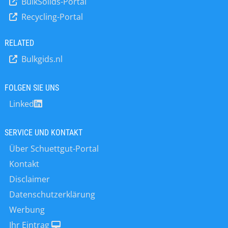
BulkSolids-Portal
pneumatische Fördersysteme,
Recycling-Portal
Schieberventile und Umleitventile für
die Getreideförderung sowie
Sicherheitsventile und
RELATED
Inspektionsschächte. Im Jahr 2025
Bulkgids.nl
übernahm STIF das Unternehmen
STUVEX und erweiterte damit sein
Portfolio um Lösungen für den
FOLGEN SIE UNS
aktiven Explosionsschutz, die darauf
Linked
ausgelegt sind, Explosionen zu
verhindern, zu erkennen und zu
mindern. Zu diesen Lösungen
SERVICE UND KONTAKT
gehören
Über Schuettgut-Portal
Explosionsunterdrückungssysteme,
Erdungssysteme und andere
Kontakt
fortschrittliche
Disclaimer
Sicherheitstechnologien. Um die CO₂-
Datenschutzerklärung
Emissionen zu reduzieren und unsere
Kunden weltweit besser bedienen zu
Werbung
können, betreibt STIF
Ihr Eintrag