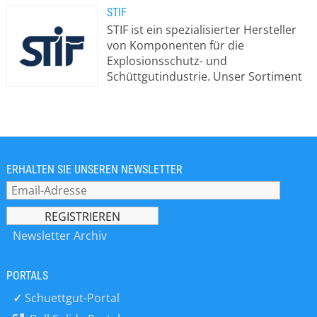
STIF
STIF ist ein spezialisierter Hersteller
von Komponenten für die
Explosionsschutz- und
Schüttgutindustrie. Unser Sortiment
an passiven
Explosionsschutzprodukten, VIGILEX,
umfasst
Deflagrationsentlüftungsplatten,
flammenlose
Entlüftungsvorrichtungen und
ERHALTEN SIE UNSEREN NEWSLETTER
Explosionsisolationsventile. Folgen Sie
den Links unter den Fotos, um die
Webseite mit detaillierten
Informationen zu diesen Lösungen
Newsletter Archiv
aufzurufen. Im Bereich
Schüttgutförderung gehören zu
PORTALS
unseren Hauptprodukten gepresste
Stahl- und Kunststoff-Förderbecher,
✓
Schuettgut-Portal
Förderbänder, Druckkupplungen für