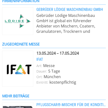
FIRMENINFORMATION
GEBRÜDER LÖDIGE MASCHINENBAU GMBH
Gebrüder Lödige Maschinenbau
GmbH ist global ein führender
Anbieter von Mischern, Coatern,
Granulatoren, Trocknern und
Reaktoren. Als Erfinder des
Pflugscharmischers bietet Lödige
ZUGEORDNETE MESSE
jahrzehntelange Erfahrung in der
Verfahrenstechnik. So kommen
13.05.2024 – 17.05.2024
Mischer, Coating-Systeme und
IFAT
Granulatoren von Lödige in der
Messe
Art:
Pharmaindustrie, Kosmetik- und
5 Tage
Dauer:
Nahrungsmittelbranche zum Einsatz.
München
Ort:
Genauso ist Lödige in Branchen wie
kostenpflichtig
Eintritt:
Baustoffe, Umwelt, Mineralien und
Erze, Chemie und Kunststoffe
zuhause.
MEHR BEITRÄGE
PFLUGSCHAR®-MISCHER FÜR DIE KONDITIONIERUNG VON KLÄRSCHLÄMMEN