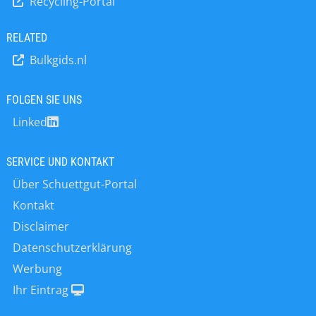
Recycling-Portal
und konditioniert wurden, zeigen eine
förderfähige Konsistenz, exakt den
zum Erreichen des nötigen
RELATED
Brennwerts erforderlichen
Bulkgids.nl
Feuchtegehalt und die Partikelgröße
für eine optimale Konsistenz.
Verkleben oder Verpasten des
FOLGEN SIE UNS
Schlamms wird zuverlässig
Linked
vermieden. Auch Zusatzstoffe wie z. B.
Kalk lassen sich während der
Verarbeitung problemlos einmischen.
SERVICE UND KONTAKT
Für die Klärschlammbehandlung
Über Schuettgut-Portal
haben sich Pflugschar®-Mischer von
Lödige…
Kontakt
Disclaimer
Datenschutzerklärung
Werbung
Ihr Eintrag