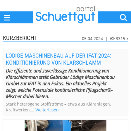
Home
Anbieter
News
Jobs
Events
Fachbeiträge
KURZBERICHT
05.04.2024 |
3315 x
LÖDIGE MASCHINENBAU AUF DER IFAT 2024:
KONDITIONIERUNG VON KLÄRSCHLAMM
Die effiziente und zuverlässige Konditionierung von
Klärschlämmen stellt Gebrüder Lödige Maschinenbau
GmbH zur IFAT in den Fokus. Ein aktuelles Projekt
zeigt, welche Potenziale kontinuierliche Pflugschar®-
Mischer dabei bieten.
Stark heterogene Stoffströme – etwa aus Kläranlagen,
Kraftwerken,…
Weiterlesen