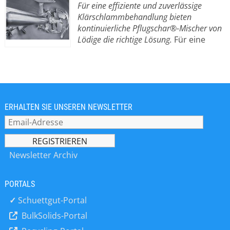
Für eine effiziente und zuverlässige
Klärschlammbehandlung bieten
kontinuierliche Pflugschar®-Mischer von
Lödige die richtige Lösung.
Für eine
effiziente und zuverlässige
Klärschlammbehandlung bieten
kontinuierliche Pflugschar®-Mischer
die richtige Lösung. Das zeigt Lödige
Process Technology auf der IFAT
(Stand A2.520). Die vielfach bewährten
ERHALTEN SIE UNSEREN NEWSLETTER
Maschinen ermöglichen Betreibern
von kommunalen und industriellen
Kläranlagen die Konditionierung von
nassem und trockenem Klärschlamm
Newsletter Archiv
ganz nach Anwendungsfall – etwa als
Vorbereitung für die
PORTALS
Monoverbrennung. Feuchte und
getrocknete Klärschlämme, die im
✓
Schuettgut-Portal
Pflugschar®-Mischer in einem
BulkSolids-Portal
kontinuierlichen Prozess vermischt