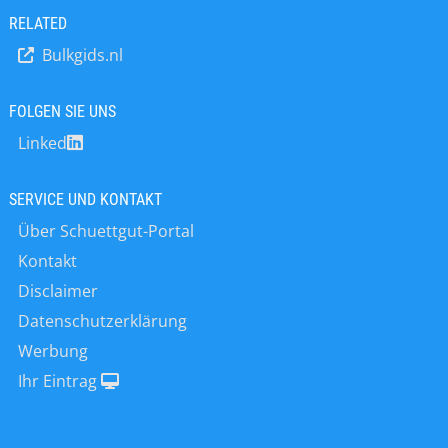
Siloverbindungen und LKW Fahrer
RELATED
(RFID), Steuerungen Siloanlagen,
Bulkgids.nl
Wägekomponenten, eichfähige
Wägeelektroniken, Eichzulassungen,
Eichungen, Ersatzteilservice,
FOLGEN SIE UNS
Kundendienst.
Linked
SERVICE UND KONTAKT
Über Schuettgut-Portal
Kontakt
Disclaimer
Datenschutzerklärung
Werbung
Ihr Eintrag