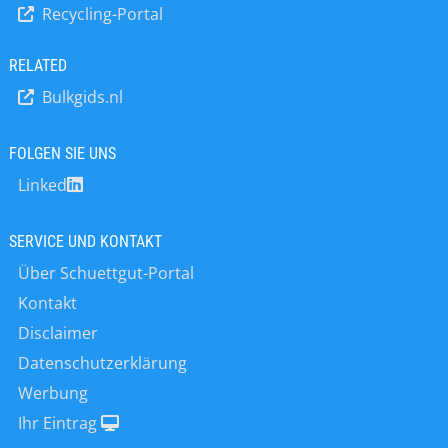
Recycling-Portal
Augenhöhe mit den Kunden,
Lieferanten, Partnern und den ca. 200
Mitarbeiter:innen. Im Bereich
RELATED
Grenzstand bei Schüttgut hat UWT
Bulkgids.nl
eine strategische Position im Markt
erreicht und mit dem
Drehflügelmelder neue Standards
FOLGEN SIE UNS
gesetzt. Zudem wird eine
Linked
durchgängige Digitalisierung
angeboten: von modernsten eTools,
die eine einfache und schnelle
SERVICE UND KONTAKT
Produktauswahl, Konfiguration und
Über Schuettgut-Portal
Inbetriebnahme ermöglichen, über
Kontakt
die leichte, intuitive Bedienung bis hin
zur innovativen
Disclaimer
Gerätekommunikation, für den
Datenschutzerklärung
reibungslosen Betrieb. Die hohe
Werbung
Qualität und Zuverlässigkeit der UWT-
Produkte, das robuste Design, die
Ihr Eintrag
einfache Handhabung und die