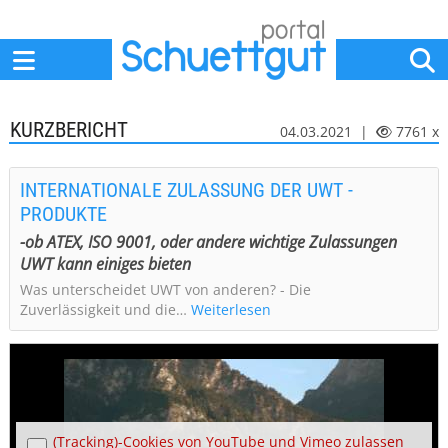
Home
Anbieter
News
Jobs
Events
Fachbeiträge
KURZBERICHT
04.03.2021 |
7761 x
INTERNATIONALE ZULASSUNG DER UWT -
PRODUKTE
-ob ATEX, ISO 9001, oder andere wichtige Zulassungen
UWT kann einiges bieten
Was unterscheidet UWT von anderen? - Die
Zuverlässigkeit und die…
Weiterlesen
(Tracking)-Cookies von YouTube und Vimeo zulassen