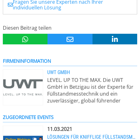
Fragen Sie unsere Experten nach Ihrer
individuellen Lösung
Diesen Beitrag teilen
FIRMENINFORMATION
UWT GMBH
LEVEL. UP TO THE MAX. Die UWT
GmbH in Betzigau ist der Experte für
Füllstandmesstechnik und ein
zuverlässiger, global führender
Lösungsanbieter für die sichere und
messgenaue Erfassung von
ZUGEORDNETE EVENTS
Füllständen und Grenzständen in
Siloanlagen und
11.03.2021
materialverarbeitenden Prozessen in
LÖSUNGEN FÜR KNIFFLIGE FÜLLSTANDSMESSUNGEN