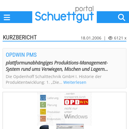
Home
Anbieter
News
Jobs
Events
Fachbeiträge
KURZBERICHT
18.01.2006 |
6121 x
OPDWIN PMS
plattformunabhängiges Produktions-Management-
System rund ums Verwiegen, Mischen und Lagern...
Die Opdenhoff Schalttechnik GmbH I. Historie der
Produktentwicklung: 1. „Die…
Weiterlesen