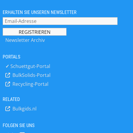
SCADA-Systeme und SPS-
Programmierung bis hin zu Edge
ERHALTEN SIE UNSEREN NEWSLETTER
Computing und Digitalisierung. Wir
setzen auf modernste Technologien
und ein erfahrenes Team, um
innovative Lösungen für unsere
Newsletter Archiv
Kunden zu entwickeln. Unsere
digitalen Services und Tools, wie
PORTALS
OPDPRO.CARE, verbinden die
Unternehmensebene mit der
✓
Schuettgut-Portal
Produktionsebene und sorgen für
BulkSolids-Portal
eine effiziente und nachhaltige
Recycling-Portal
Produktion. Entdecken Sie den
Mehrwert von Opdenhoff und
erfahren Sie, wie wir Sie in Ihren
RELATED
Prozessen unterstützen können.
Bulkgids.nl
OPDPRO.CARE kann in einer Vielzahl
von Branchen eingesetzt werden, da
die Software die Produktionsprozesse
FOLGEN SIE UNS
von der Anlieferung der Rohstoffe bis