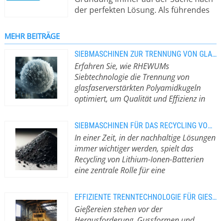
der perfekten Lösung. Als führendes
Unternehmen im Bereich industrieller
Siebtechnologie bieten wir nicht
MEHR BEITRÄGE
einfach Siebmaschinen, sondern die
optimale Klassierung von
SIEBMASCHINEN ZUR TRENNUNG VON GLASFASER-VERSTÄRKTEN POLYAMIDKUGELN
Schüttgütern, die perfekt auf Ihre
Erfahren Sie, wie RHEWUMs
Bedürfnisse zugeschnitten ist. Das
Siebtechnologie die Trennung von
erreichen wir durch
glasfaserverstärkten Polyamidkugeln
maßgeschneiderte Technologie, die
optimiert, um Qualität und Effizienz in
mit höchster Service- und
der Materialverarbeitung zu steigern.
Produktqualität eine konkurrenzlose
Einleitung Die Industrie steht
SIEBMASCHINEN FÜR DAS RECYCLING VON LITHIUM-IONEN-BATTERIEN
Zuverlässigkeit bietet.
kontinuierlich vor der
In einer Zeit, in der nachhaltige Lösungen
Herausforderung, Materialien nicht
immer wichtiger werden, spielt das
nur effizient und wirtschaftlich zu
Recycling von Lithium-Ionen-Batterien
verarbeiten, sondern auch die
eine zentrale Rolle für eine
Qualitätsanforderungen an
umweltfreundliche Zukunft.
Ein
Endprodukte zu erfüllen. Ein
wesentlicher Aspekt dieses Prozesses
besonderer Fokus liegt dabei auf der
EFFIZIENTE TRENNTECHNOLOGIE FÜR GIESSEREIEN
ist der Umgang mit der sogenannten
Verarbeitung und Trennung von
Gießereien stehen vor der
’Schwarzmasse’, einer komplexe
Kunststoffen, insbesondere von
Herausforderung, Gussformen und