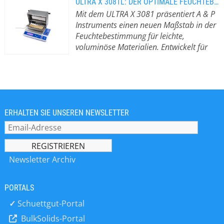
ULTRA X 3081L: DER OPTIMALE FEUCHTEBESTIMMER FÜR VOLUMINÖSE PROBEN
Mit dem ULTRA X 3081 präsentiert A & P
Instruments einen neuen Maßstab in der
Feuchtebestimmung für leichte,
voluminöse Materialien. Entwickelt für
höchste Ansprüche in Industrie und
Landwirtschaft.
Mit dem ULTRA X 3081
präsentiert A & P Instruments einen
neuen Maßstab in der
Feuchtebestimmung für leichte,
voluminöse Materialien – entwickelt
ERHALTEN SIE UNSEREN NEWSLETTER
für höchste Ansprüche in Industrie
und Landwirtschaft. Besonders
herausragend: die extra große
Trocknungsschale mit den Maßen 110
Newsletter Archiv
x 245 x 20 mm, die eine präzise
Analyse auch großvolumiger Proben
PORTALS
ermöglicht – schnell, zuverlässig und
reproduzierbar. Vielseitig einsetzbar
✓
Schuettgut-Portal
in unterschiedlichsten Branchen In
BulkSolids-Portal
der Holzindustrie eignet sich der