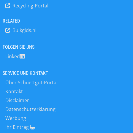
Recycling-Portal
ULTRA X 3081 ideal zur
Feuchtebestimmung von Holzspänen,
Holzfasern und Pellets. Diese
RELATED
Materialien zeichnen sich durch ein
Bulkgids.nl
geringes Gewicht und ein hohes
Volumen aus – Eigenschaften, bei
denen herkömmliche
FOLGEN SIE UNS
Feuchtebestimmer oft an ihre
Linked
Grenzen stoßen. Die großzügige
Probenschale des ULTRA X 3081
ermöglicht hingegen eine
SERVICE UND KONTAKT
gleichmäßige Trocknung und damit
Über Schuettgut-Portal
exakte Ergebnisse. Auch in der
Landwirtschaft überzeugt das Gerät
Kontakt
durch seine Vielseitigkeit. Ob Gräser,
Disclaimer
Stroh,…
Datenschutzerklärung
Werbung
Ihr Eintrag