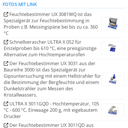
FOTOS MIT LINK
Trocknens und Wiegens arbeiten.
Feuchtebestimmer UX 3081WQ ist das
Spezialgerät zur Feuchtebestimmung in
Im Januar 2025 wurde A & P Instruments von PCE
Proben z.B. Messingspäne bei bis zu ca. 360
Instruments übernommen.
°C
Schnellverascher ULTRA X 052 für
Das Unternehmen bietet eine breite Palette an
Einzelproben bis 610 °C, eine preisgünstige
Feuchtebestimmern für verschiedene Anwendungen an,
Alternative zum Hochtemperaturofen
darunter Geräte für hohe Temperaturen bis zu 600 °C,
Der Feuchtebestimmer UX 3031 aus der
Gipsuntersuchungen und die Bestimmung des
Baureihe 3000 ist das Spezialgerät zur
Gipsuntersuchung mit einem Hellstrahler für
Metallgehalts in Spänen. Die Produkte zeichnen sich
die Bestimmung der Bergfeuchte und einem
durch Präzisions-Wägetechnik, einfache Bedienung,
Dunkelstrahler zum Messen des
robuste Bauweise und ein gutes Preis-Leistungs-
Kristallwassers.
Verhältnis aus.
ULTRA X 3011GQD - Hochtemperatur, 105
°C - 600 °C, Einwaage 200 g, mit eigebautem
Drucker
Der Feuchtebestimmer UX 3011QD aus