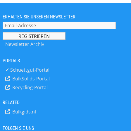
am 6., 7. und 8. Februar 2024 in La
Farga de L’Hospitalet, Barcelona,
stattfinden. Auf der Veranstaltung
ERHALTEN SIE UNSEREN NEWSLETTER
werden gleichzeitig drei Fachmessen
stattfinden, auf denen Technologien
für das Management von Feststoffen
und Flüssigkeiten sowie für das
Newsletter Archiv
Auffangen und Filtern von Emissionen
vorgestellt werden. Die
PORTALS
Organisationskomitees haben neue
Vorsitzende. Wir erwarten eine
✓
Schuettgut-Portal
erfolgreiche Veranstaltung: Innerhalb
BulkSolids-Portal
von 4 Wochen waren 94 % der
Recycling-Portal
verfügbaren Fläche belegt. *
EXPOSOLIDOS:
*NEWLINE*Internationale Ausstellung
RELATED
für Feststoffverarbeitung und
Bulkgids.nl
Technologie * EXPOFLUIDOS:
*NEWLINE*Internationale Ausstellung
für Technologien zur Verarbeitung
FOLGEN SIE UNS