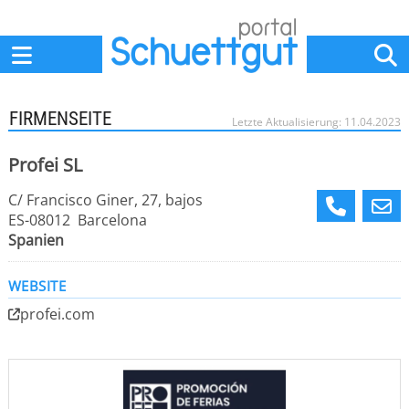
Home
Anbieter
News
Jobs
Events
Fachbeiträge
FIRMENSEITE
Letzte Aktualisierung: 11.04.2023
Profei SL
C/ Francisco Giner, 27, bajos
ES-08012 Barcelona
Spanien
WEBSITE
profei.com