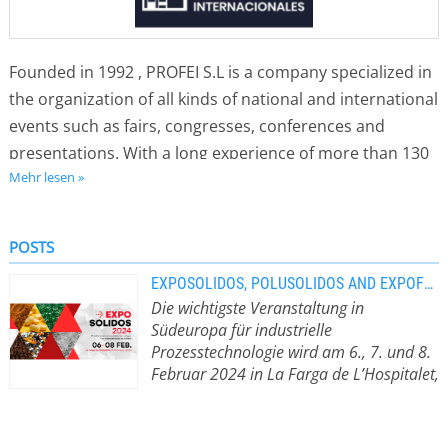
Founded in 1992 , PROFEI S.L is a company specialized in
the organization of all kinds of national and international
events such as fairs, congresses, conferences and
presentations. With a long experience of more than 130
Mehr lesen »
fairs and 400 days in seven different countries and
headquarters in Barcelona, Porto (Portugal) and Mexico
City (Mexico).
POSTS
EXPOSOLIDOS, POLUSOLIDOS AND EXPOFLUIDOS 2024
In PROFEI we also manage business associations and
Die wichtigste Veranstaltung in
participate in the FiraGran Foundation.
Südeuropa für industrielle
Prozesstechnologie wird am 6., 7. und 8.
Februar 2024 in La Farga de L’Hospitalet,
Barcelona, stattfinden.
Die wichtigste
Veranstaltung in Südeuropa für
industrielle Prozesstechnologie wird