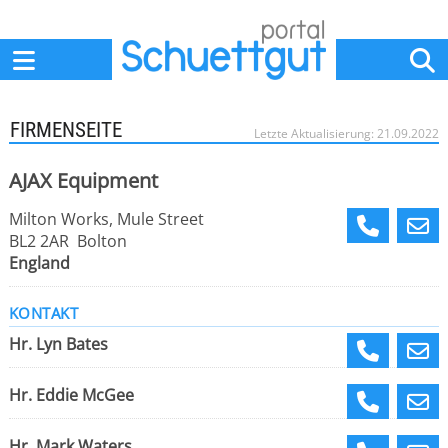
Home
Anbieter
News
Jobs
Events
Fachbeiträge
FIRMENSEITE
Letzte Aktualisierung: 21.09.2022
AJAX Equipment
Milton Works, Mule Street
BL2 2AR Bolton
England
KONTAKT
Hr. Lyn Bates
Hr. Eddie McGee
Hr. Mark Waters