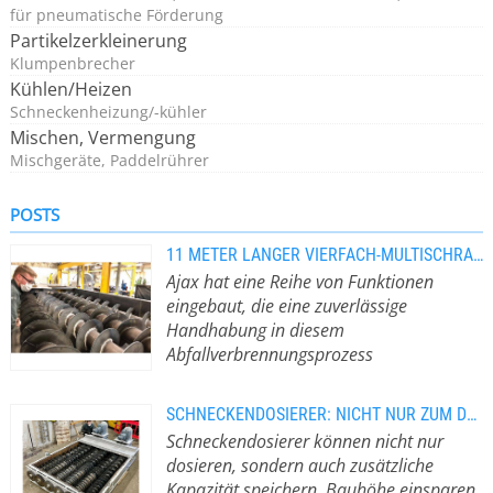
für pneumatische Förderung
Partikelzerkleinerung
Klumpenbrecher
Kühlen/Heizen
Schneckenheizung/-kühler
Mischen, Vermengung
Mischgeräte, Paddelrührer
POSTS
11 METER LANGER VIERFACH-MULTISCHRAUBENFÖRDERER
Ajax hat eine Reihe von Funktionen
eingebaut, die eine zuverlässige
Handhabung in diesem
Abfallverbrennungsprozess
gewährleisten.
Mit vier 11 Meter langen
Schnecken in einem 3,6 Meter breiten
SCHNECKENDOSIERER: NICHT NUR ZUM DOSIEREN
Gehäuse ist der größte
Schneckendosierer können nicht nur
Mehrschneckenförderer von Ajax
dosieren, sondern auch zusätzliche
wirklich ein beeindruckendes Stück
Kapazität speichern, Bauhöhe einsparen