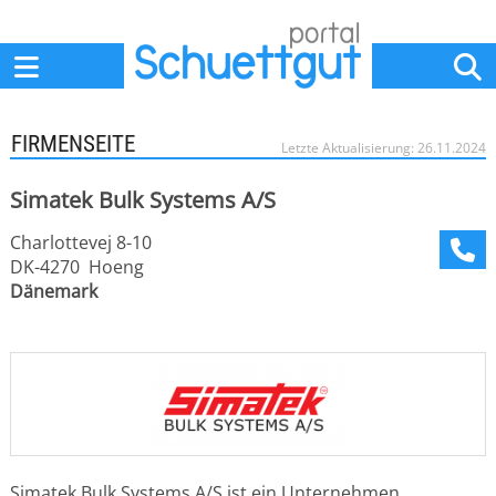
Home
Anbieter
News
Jobs
Events
Fachbeiträge
FIRMENSEITE
Letzte Aktualisierung: 26.11.2024
Simatek Bulk Systems A/S
Charlottevej 8-10
DK-4270 Hoeng
Dänemark
Simatek Bulk Systems A/S ist ein Unternehmen