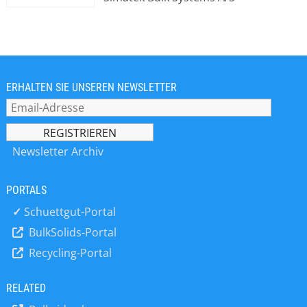
Kombination mit anderen Anlagen
Pendelbecherwerke für die
Pendelbecherwerke für den
schonende Förderung von Schüttgut.
Transport von komplexen, nicht
Das System ist aufgrund seiner
leichtfließenden, zerbrechlichen,
Flexibilität anerkannt, da der
abrasiven oder explosiven
horizontale und vertikale Transport
Schüttgütern geeignet macht. Durch
von empfindlichen Produkten in
ERHALTEN SIE UNSEREN NEWSLETTER
Hinzufügen eines Schneckenförderers
einem einzigen Förderer
zum patentierten Simatek-
vorgenommen werden kann. Die
Trommelförderer ist es möglich,
Nutzung der Pendelbecherwerke hat
einen hohen Füllgrad der Becher
sich mit dem patentierten Simatek
Newsletter Archiv
sicherzustellen. Dieses Zuführsystem
Trommelförderer (CBFS) erhöht. Mit
basiert auf einer Intervallbeschickung
diesem Förder-/Ausgabesystem
von Bechern ohne Produktverlust. In
PORTALS
werden die Becher separat mit einem
Kombination mit dem Simatek-
hohen und kontrollierten Füllgrad
✓
Schuettgut-Portal
Trommelförderer ist es möglich,
gefüllt. Und dies ohne Überlappung
Becher ohne Überlappung zu
BulkSolids-Portal
und mechanischem Kontakt zwischen
verwenden. Dies soll den
Recycling-Portal
den Bechern. Da es keine
mechanischen Kontakt zwischen den
Überlappung und daher keine
Bechern, Reibung und die
Notwendigkeit für Führungsschienen
RELATED
Verwendung von Führungen
gibt, ist dies eine sehr robuste
beseitigen. Der Transport mit FRB