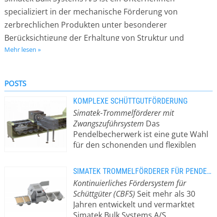
specializiert in der mechanische Förderung von
zerbrechlichen Produkten unter besonderer
Berücksichtigung der Erhaltung von Struktur und
Mehr lesen »
Qualität.
Simatek Pendelbecherwerke sind auf der ganzen Welt
POSTS
von führenden Herstellers von zerbrechlichen
KOMPLEXE SCHÜTTGUTFÖRDERUNG
Produkten verwendet. Mit unsere flexiblen Bauformen
Simatek-Trommelförderer mit
unterbringen wir fast jede Anforderungen für in-house
Zwangszuführsystem
Das
Transport.
Pendelbecherwerk ist eine gute Wahl
für den schonenden und flexiblen
Transport von Schüttgütern, aber bei
feinkörnigen Schüttgütern und
SIMATEK TROMMELFÖRDERER FÜR PENDELBECHERWERKE
abrasiven Produkten ist es immer
Kontinuierliches Fördersystem für
noch ein Problem. Simatek Bulk
Schüttgüter (CBFS)
Seit mehr als 30
Systems stellt nun ein neues
Jahren entwickelt und vermarktet
Zwangszuführsystem vor, das in
Simatek Bulk Systems A/S