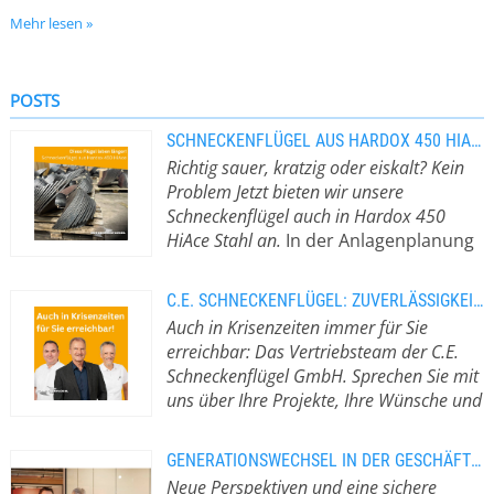
Von der normalen Ausführung über konische
Mehr lesen »
Ausführungen bis hin zu Sonderausführungen, z. B. mit
Neigung, Bohrungen oder Ausnehmungen, werden
POSTS
Schneckenflügel in unserem Hause produziert.
SCHNECKENFLÜGEL AUS HARDOX 450 HIACE-STAHL LEBEN LÄNGER
Richtig sauer, kratzig oder eiskalt? Kein
Präzise, schnell und preiswert
Problem Jetzt bieten wir unsere
Unsere fachliche Kompetenz und Fertigungstiefe
Schneckenflügel auch in Hardox 450
erlauben uns schnelle Reaktions- und Lieferzeiten.
HiAce Stahl an.
In der Anlagenplanung
und -Wartung ist die
Verschleißfestigkeit der einzelnen
C.E. SCHNECKENFLÜGEL: ZUVERLÄSSIGKEIT ZEICHNET UNS AUS
Bauteile ein wichtiger und
Auch in Krisenzeiten immer für Sie
kostenbestimmender Faktor.
erreichbar: Das Vertriebsteam der C.E.
Besondere Anforderungen an die
Schneckenflügel GmbH. Sprechen Sie mit
Stahlqualität von Förderanlagen
uns über Ihre Projekte, Ihre Wünsche und
stellen Schüttgüter mit einem
Fragen rund um das Thema
niedrigen PH-Wert, z.B. Holzschnitzel.
Schneckenflügel.
Von unseren Kunden
Durch den Kontakt mit Säure
GENERATIONSWECHSEL IN DER GESCHÄFTSFÜHRUNG
und Partnern hören wir immer
oxidieren die Oberflächen der
Neue Perspektiven und eine sichere