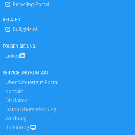
und so bin ich geblieben. Erst war ich
Recycling-Portal
Situation am Stahlmarkt in Edewecht
im Zuschnitt, dann an der Presse und
die Maschinen nicht still. Wie in allen
ab 1998 Fertigungsleiter. Was ist denn
Wirtschaftsbereichen haben auch wir
RELATED
das Spannende an der
bei C. E. Schneckenflügel zwar mit
Schneckenflügel-Produktion? Die…
Bulkgids.nl
Engpässen beim Materialnachschub
und mit verzögerten Einlieferungen
zu kämpfen. Doch für unsere Kunden
FOLGEN SIE UNS
fertigen wir nach wie vor gewohnt
Linked
präzise, zuverlässig…
SERVICE UND KONTAKT
Über Schuettgut-Portal
Kontakt
Disclaimer
Datenschutzerklärung
Werbung
Ihr Eintrag