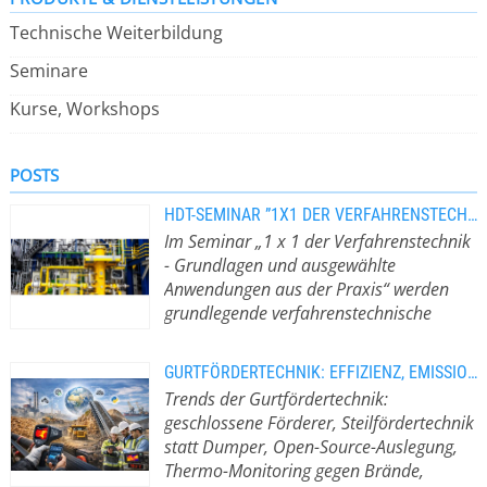
Technische Weiterbildung
Seminare
Kurse, Workshops
POSTS
HDT-SEMINAR ”1X1 DER VERFAHRENSTECHNIK” IN HAMBURG UND TRAVEMÜNDE
Im Seminar „1 x 1 der Verfahrenstechnik
- Grundlagen und ausgewählte
Anwendungen aus der Praxis“ werden
grundlegende verfahrenstechnische
Kenntnisse vermittelt.
Die
Verfahrenstechnik befasst sich mit
GURTFÖRDERTECHNIK: EFFIZIENZ, EMISSIONEN UND BETRIEBSSICHERHEIT
der technischen und wirtschaftlichen
Trends der Gurtfördertechnik:
Umsetzung von Prozessen, bei denen
geschlossene Förderer, Steilfördertechnik
Stoffe in ihrer Art, ihren
statt Dumper, Open-Source-Auslegung,
Eigenschaften oder ihrer
Thermo-Monitoring gegen Brände,
Zusammensetzung verändert