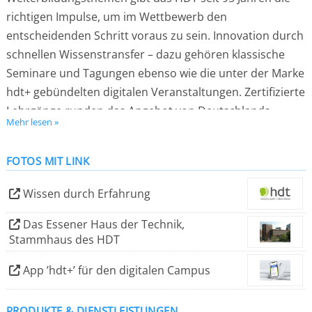
richtigen Impulse, um im Wettbewerb den
entscheidenden Schritt voraus zu sein. Innovation durch
schnellen Wissenstransfer – dazu gehören klassische
Seminare und Tagungen ebenso wie die unter der Marke
hdt+ gebündelten digitalen Veranstaltungen. Zertifizierte
Lehrgänge runden das Angebot von Deutschlands
Mehr lesen »
ältestem technischen Weiterbildungsinstitut ab.
FOTOS MIT LINK
Mit seinem Essener Stammhaus verfügt das HDT zudem
über ein eigenes, seit Jahrzehnten gefragtes
Wissen durch Erfahrung
Kongresszentrum. Das traditionsreiche HDT-Journal
wiederum informiert zu den wichtigsten
Das Essener Haus der Technik,
Stammhaus des HDT
Zukunftsthemen wie Digitalisierung, Dekarbonisierung,
Mobilität von morgen u. v. a. m.
App ’hdt+’ für den digitalen Campus
PRODUKTE & DIENSTLEISTUNGEN