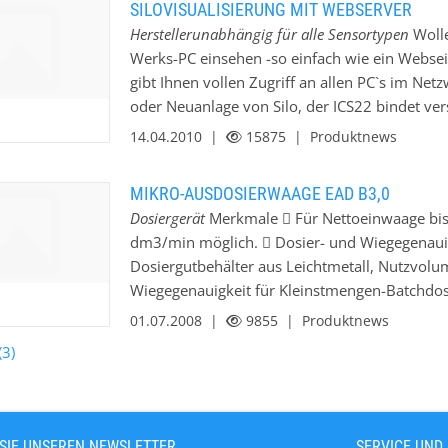
SILOVISUALISIERUNG MIT WEBSERVER
zusätzliches Softwaretolls parametrierbar. Als
Herstellerunabhängig für alle Sensortypen
Wolle
es ideal für Modernisierungen geeignet und e
Werks-PC einsehen -so einfach wie ein Websei
notwendig. Die Auswerteelektronik ist wahlw
gibt Ihnen vollen Zugriff an allen PC`s im Ne
Siloverwiegung geeignet durch einfachen Tausc
oder Neuanlage von Silo, der ICS22 bindet ver
die Ersatzteilhaltung aller Wiegeelektroniken b
und alle Arten von Sensortypen ( Radar, Mikr
14.04.2010 |
15875
| Produktnews
und Min/ Max-Melder) in seinen Webserver ein.
Installationsverkabelung. Anwender-Lizenzen g
MIKRO-AUSDOSIERWAAGE EAD B3,0
Meldedaten über Email/SMS absetzbar. Weiterhin
Dosiergerät
Merkmale  Für Nettoeinwaage bis 5
verfügbar. Bestens geeignet auch für Fern
dm3/min möglich.  Dosier- und Wiegegenauig
Einfachst auch nachrüstbar!
Dosiergutbehälter aus Leichtmetall, Nutzvol
Wiegegenauigkeit für Kleinstmengen-Batchdo
Optimales Tara- / Nettoverhältnis.  Absolute 
01.07.2008 |
9855
| Produktnews
triebsbedingungen durch sehr robuste Konstru
(3)
Aspirationsproblematik.  Allseitig geschlosse
 Absperrorgan zur Verhinderung von Dosierg
laborgenaue Dosierung von pulver- und granu
Einsatzbedingungen erforderlich ist.  Für Ve
SIE UNSEREN NEWSLETTER
SERVICE UND