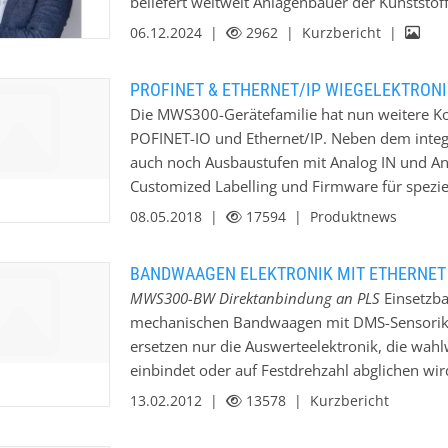
beliefert weltweit Anlagenbauer der Kunststof
Ausgänge 24VDC, Anaogeingänge, Analogausgä
Steuerungslösungen. Vom Klein-Schaltschrank 
06.12.2024 |
2962
| Kurzbericht |
Geräte und Wiegeapplikationen von der Wieg
Rezepturverwaltung und von der Elektroplanu
Rundumservice geboten. Matthias Müller wird a
PROFINET & ETHERNET/IP WIEGELEKTRON
Aufgaben der Automatisierungskunden verantw
Die MWS300-Gerätefamilie hat nun weitere K
Waagen & Dosierschnecken wird künftig von A
POFINET-IO und Ethernet/IP. Neben dem integr
Angebote für Kunden erarbeitet. Herr Andreas
auch noch Ausbaustufen mit Analog IN und A
auf und übernimmt nach dem altersbedingten 
Customized Labelling und Firmware für spez
des Unternehmens.
08.05.2018 |
17594
| Produktnews
BANDWAAGEN ELEKTRONIK MIT ETHERNET 
MWS300-BW Direktanbindung an PLS
Einsetzba
mechanischen Bandwaagen mit DMS-Sensorik.
ersetzen nur die Auswerteelektronik, die wah
einbindet oder auf Festdrehzahl abglichen wi
sich die Bandwaage zur Dosierung oder zur D
13.02.2012 |
13578
| Kurzbericht
das Leitsystem anbinden. Weiterhin verfügbar 
falls das Gerät auch noch in Altanlagen betrie