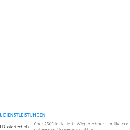
& DIENSTLEISTUNGEN
über 2500 installierte Wiegerechner – Indikator
 Dosiertechnik
mit eigener Waagenproduktion