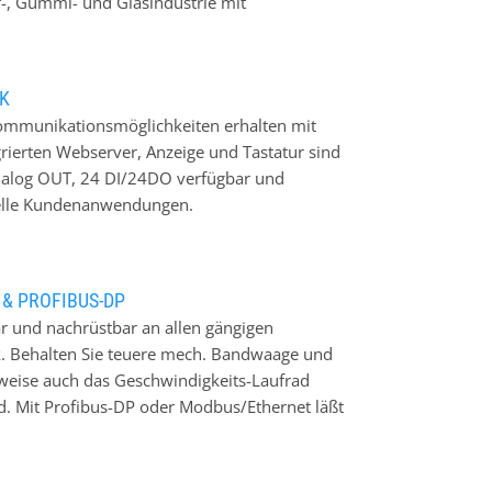
f-, Gummi- und Glasindustrie mit
nge bestückbar. Ein Baukasten für OEM-
bis zur datenbankgestützten Auftrags- und
eelektronik-Manufaktur …
ng bis zur Inbetriebnahme wird ein
ls neuer Abteilungsleiter künftig die
IK
orten. Die Abteilung Wiegeelektronik sowie
ommunikationsmöglichkeiten erhalten mit
lfred Weber vertreten, der Lösungen und
ierten Webserver, Anzeige und Tastatur sind
 Stehmer rückte 2024 in die Geschäftsführung
nalog OUT, 24 DI/24DO verfügbar und
Ausscheiden von Bruno Häfele die Leitung
ielle Kundenanwendungen.
& PROFIBUS-DP
r und nachrüstbar an allen gängigen
 Behalten Sie teuere mech. Bandwaage und
lweise auch das Geschwindigkeits-Laufrad
rd. Mit Profibus-DP oder Modbus/Ethernet läßt
urchsatzerfassung verwenden und direkt an
ist ein skalierbarer impulsausgang xkg/Imp.
ben werden soll. Das Anzeigegerät ist ohne