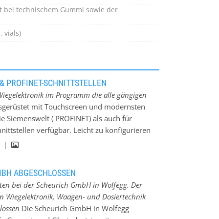
nt bei technischem Gummi sowie der
 vials)
& PROFINET-SCHNITTSTELLEN
iegelektronik im Programm die alle gängigen
sgerüstet mit Touchscreen und modernsten
ie Siemenswelt ( PROFINET) als auch für
nittstellen verfügbar. Leicht zu konfigurieren
bserver machen Spezial-Software überflüssig.
g |
Sprachumschaltung, Handbücher auf dem
machen einfache Wartung und Gerätetausch
MBH ABGESCHLOSSEN
einem Log-File abgelegt. Sowie ein Backup-
ften bei der Scheurich GmbH in Wolfegg. Der
Behälterwaagen, Ausdosierwaagen und
on Wiegelektronik, Waagen- und Dosiertechnik
en werden auf Anfrage erstellt und als OEM-
hlossen
Die Scheurich GmbH in Wolfegg
Sensorik sind auch modular 8x Dig.Ein/