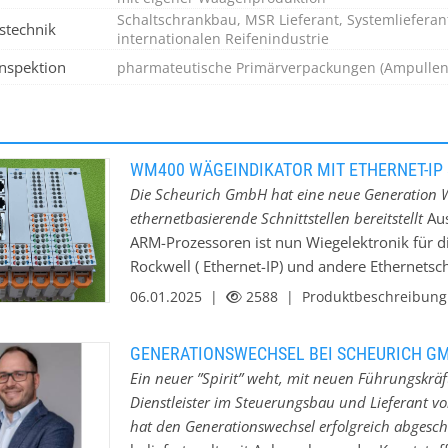
Schaltschrankbau, MSR Lieferant, Systemliefera
stechnik
internationalen Reifenindustrie
Inspektion
pharmateutische Primärverpackungen (Ampullen,
WM400 WÄGEINDIKATOR MIT ETHERNET-IP 
Die Scheurich GmbH hat eine neue Generation W
ethernetbasierende Schnittstellen bereitstellt
Au
ARM-Prozessoren ist nun Wiegelektronik für d
Rockwell ( Ethernet-IP) und andere Ethernetsch
am Touchscreen, oder Fernwartung mittels We
06.01.2025 |
2588
| Produktbeschreibun
Schnelle und hochauflösende Wiegesignale, 
Webserver hinterlegt und SD-Flashspeicher 
GENERATIONSWECHSEL BEI SCHEURICH G
möglich. Konfigurationsänderungen werden in 
Ein neuer ”Spirit” weht, mit neuen Führungskrä
File der Parametrierung. Applikationen für 
Dienstleister im Steuerungsbau und Lieferant v
Bandwaagen sind verfügbar. Sonderanwendung
hat den Generationswechsel erfolgreich abgesc
Geräte mit Kundenlogo versehen. Neben DMS-