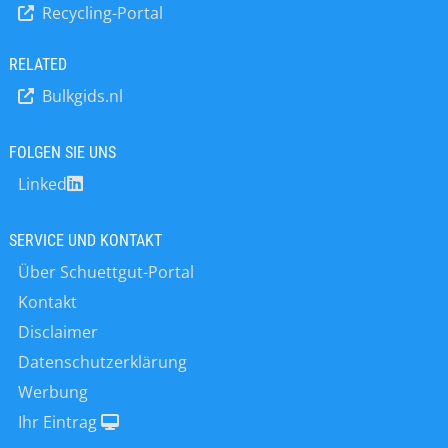
bei denen eine Höhenverstellung
zu vereinfachen hat Scaime
Recycling-Portal
erforderlich ist, und kompensiert eine
Lösungen…
leichte Fehlausrichtung oder Neigung
RELATED
der Struktur. Es eignet sich daher
besonders zum Wiegen von Tanks,
Bulkgids.nl
Förderbändern oder Maschinen. Zur
einfachen…
FOLGEN SIE UNS
Linked
SERVICE UND KONTAKT
Über Schuettgut-Portal
Kontakt
Disclaimer
Datenschutzerklärung
Werbung
Ihr Eintrag