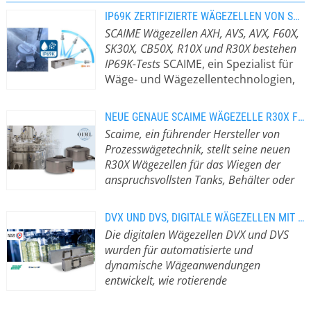
IP69K ZERTIFIZIERTE WÄGEZELLEN VON SCAIME
SCAIME Wägezellen AXH, AVS, AVX, F60X,
SK30X, CB50X, R10X und R30X bestehen
IP69K-Tests
SCAIME, ein Spezialist für
Wäge- und Wägezellentechnologien,
hat bekannt gegeben, dass mehrere
seiner Wägezellen die IP69K-
NEUE GENAUE SCAIME WÄGEZELLE R30X FÜR TANKS, BEHÄLTER UND SILO
Schutzprüfungen bestanden haben.
Scaime, ein führender Hersteller von
Diese Zertifizierung, die nach
Prozesswägetechnik, stellt seine neuen
strengen Tests durch ein
R30X Wägezellen für das Wiegen der
unabhängiges Prüflabor erteilt wurde,
anspruchsvollsten Tanks, Behälter oder
bescheinigt die Robustheit und
Silos.
Scaime, ein führender Hersteller
Zuverlässigkeit der Wägezellen in den
von Prozesswägetechnik, stellt seine
anspruchsvollsten Umgebungen. Was
DVX UND DVS, DIGITALE WÄGEZELLEN MIT INDUSTRIAL-ETHERNET-KONNEKTIVITÄT
neue R30X-Serie von Wägezellen vor.
ist die IP69K-Zertifizierung? IP69K ist
Die digitalen Wägezellen DVX und DVS
Die R30X wurde für das Wiegen der
eine der höchsten Schutzklassen der
wurden für automatisierte und
anspruchsvollsten Tanks, Behälter
Wasserdichtigkeitsnormen, die für
dynamische Wägeanwendungen
oder Silos entwickelt und bietet eine
industrielle Umgebungen mit
entwickelt, wie rotierende
nach OIML zertifizierte
häufigen und intensiven
Abfüllmaschinen und Kontrollwaagen.
Genauigkeitsklasse C3 für
Reinigungsvorgängen spezifiziert ist.