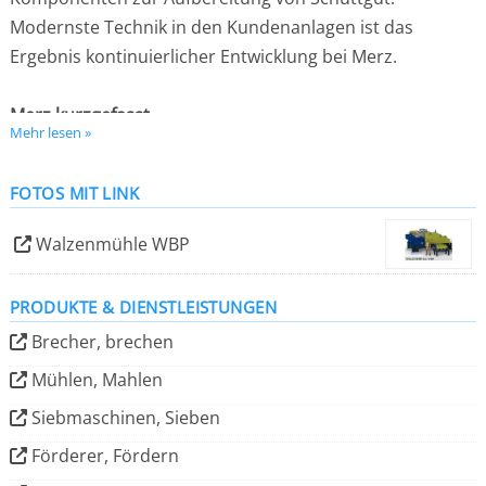
Modernste Technik in den Kundenanlagen ist das
Ergebnis kontinuierlicher Entwicklung bei Merz.
Merz kurzgefasst
Mehr lesen »
Gesamte Anlagentechnik für Schüttgüter
Durchsatzleistungen bis 150 t/h
FOTOS MIT LINK
Aufgabekorngrößen bis 350 mm
Walzenmühle WBP
Zielkorngröße bis auf 0,1mm
Entwicklung und Produktion an einem Standort
PRODUKTE & DIENSTLEISTUNGEN
Grosses Technikum für Versuche
Brecher, brechen
Lieferanten aus der Region
Mühlen, Mahlen
Lebenslang Ersatzteil-Service
Siebmaschinen, Sieben
Ausführungen in Edelstahl, ATEX etc. als Option
Förderer, Fördern
Leihmaschinen und -Anlagen