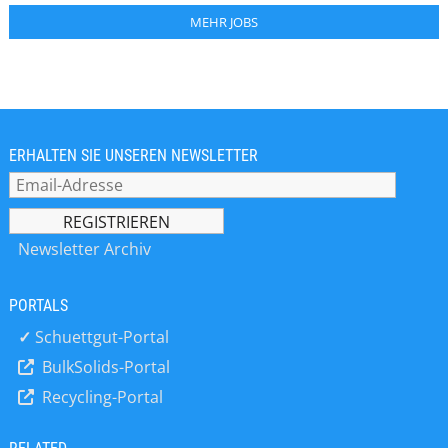
MEHR JOBS
ERHALTEN SIE UNSEREN NEWSLETTER
Newsletter Archiv
PORTALS
✓
Schuettgut-Portal
BulkSolids-Portal
Recycling-Portal