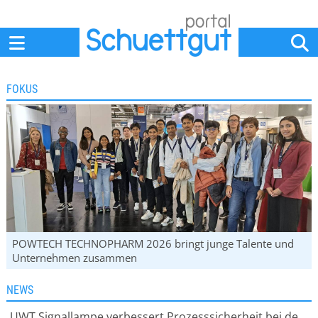
Home
Anbieter
News
Jobs
Events
Fachbeiträge
FOKUS
POWTECH TECHNOPHARM 2026 bringt junge Talente und
Unternehmen zusammen
NEWS
UWT Signallampe verbessert Prozesssicherheit bei der Siloüberwachung