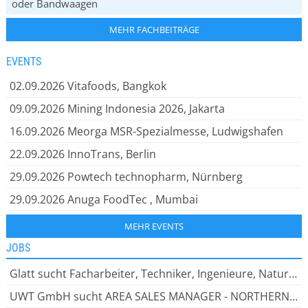
oder Bandwaagen
MEHR FACHBEITRÄGE
EVENTS
02.09.2026
Vitafoods, Bangkok
09.09.2026
Mining Indonesia 2026, Jakarta
16.09.2026
Meorga MSR-Spezialmesse, Ludwigshafen
22.09.2026
InnoTrans, Berlin
29.09.2026
Powtech technopharm, Nürnberg
29.09.2026
Anuga FoodTec , Mumbai
MEHR EVENTS
JOBS
Glatt sucht Facharbeiter, Techniker, Ingenieure, Naturwissenschaftler, Bei Glatt zu arbeiten bedeutet: leistungsstarke Lösungen entwickeln. Innovative Ideen verwirklichen. Globales Wissen teilen.
UWT GmbH sucht AREA SALES MANAGER - NORTHERN EUROPE (m/w/d), SICHERHEIT UND INNOVATION HAND IN HAND Als inhabergeführtes Unternehmen bieten wir unseren rund 200 engagierten Mitarbeiter:innen ein dynamisches Arbeitsumfeld.