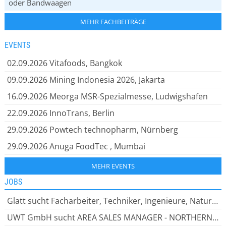
oder Bandwaagen
MEHR FACHBEITRÄGE
EVENTS
02.09.2026
Vitafoods, Bangkok
09.09.2026
Mining Indonesia 2026, Jakarta
16.09.2026
Meorga MSR-Spezialmesse, Ludwigshafen
22.09.2026
InnoTrans, Berlin
29.09.2026
Powtech technopharm, Nürnberg
29.09.2026
Anuga FoodTec , Mumbai
MEHR EVENTS
JOBS
Glatt sucht Facharbeiter, Techniker, Ingenieure, Naturwissenschaftler, Bei Glatt zu arbeiten bedeutet: leistungsstarke Lösungen entwickeln. Innovative Ideen verwirklichen. Globales Wissen teilen.
UWT GmbH sucht AREA SALES MANAGER - NORTHERN EUROPE (m/w/d), SICHERHEIT UND INNOVATION HAND IN HAND Als inhabergeführtes Unternehmen bieten wir unseren rund 200 engagierten Mitarbeiter:innen ein dynamisches Arbeitsumfeld.