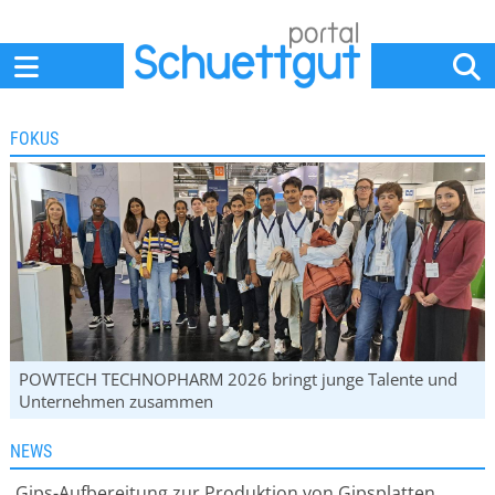
Home
Anbieter
News
Jobs
Events
Fachbeiträge
FOKUS
POWTECH TECHNOPHARM 2026 bringt junge Talente und
Unternehmen zusammen
NEWS
Gips-Aufbereitung zur Produktion von Gipsplatten