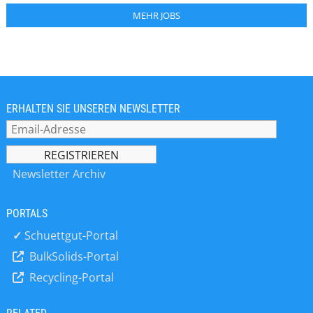
MEHR JOBS
ERHALTEN SIE UNSEREN NEWSLETTER
Newsletter Archiv
PORTALS
✓
Schuettgut-Portal
BulkSolids-Portal
Recycling-Portal