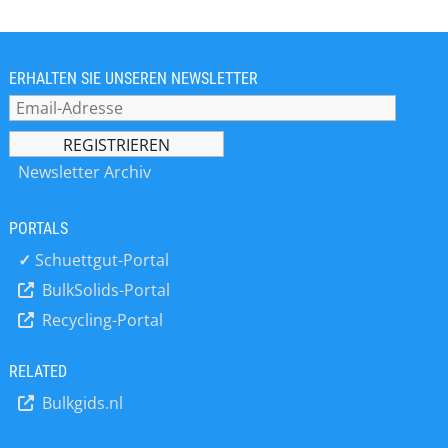
Einsatz: Ein aktueller Marktreport [1]
schätzt das weltweite
Produktionsvolumen für das Jahr
2025 auf etwa 16,89 Milliarden
ERHALTEN SIE UNSEREN NEWSLETTER
Quadratmeter. Bis 2030 soll diese
Zahl sogar noch weiter auf
voraussichtlich 22,76 Milliarden
Quadratmeter ansteigen. Die
Newsletter Archiv
Hersteller entsprechender Baustoffe
stehen damit vor der
PORTALS
Herausforderung, sehr große Mengen
in der geforderten Qualität und
✓
Schuettgut-Portal
gleichzeitig zu einem international
BulkSolids-Portal
marktfähigen Preis herzustellen. Der
Recycling-Portal
Gipskern einer Platte trägt dabei ganz
wesentlich dazu bei, dass Gipskarton-
und Gipsfaserplatten ihre
RELATED
spezifischen Funktionen im Trocken-
Bulkgids.nl
und Akustikbau optimal erfüllen
können: Als Herzstück der