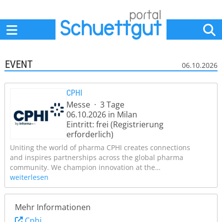
Home
Anbieter
News
Jobs
Events
Fachbeiträge
EVENT
06.10.2026
CPHI
Messe · 3 Tage
06.10.2026 in Milan
Eintritt: frei (Registrierung
erforderlich)
Uniting the world of pharma CPHI creates connections
and inspires partnerships across the global pharma
community. We champion innovation at the…
weiterlesen
Mehr Informationen
Cphi