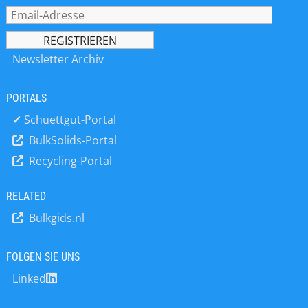
Chain-Projekte bis hin zum
Outsourcing von kompletten Werken
bieten. Mit einer Vielzahl von
Spezialanlagen – zum großen Teil
Newsletter Archiv
selbst entwickelt – sind wir in der
Lage, Ihnen spezifische Pulver zu
PORTALS
designen, die Sie in Ihrer
Wettbewerbssituation stärken und
✓
Schuettgut-Portal
Ihnen eine einzigartige Stellung im
BulkSolids-Portal
Markt garantieren. Sie haben das
Recycling-Portal
Material – wir haben das Know-how:
Mit über 350 Produktionsanlagen ist
die A. Ebbecke Verfahrenstechnik AG
RELATED
branchenübergreifend Dienstleister
Bulkgids.nl
und Problemlöser für Kunden aus
ganz Europa. Zu unserem
umfassenden Leistungsspektrum
FOLGEN SIE UNS
zählen verschiedene Dienstleistungen
Linked
– vom Micronisieren über das
Mischen und Aufbereiten bis hin zu