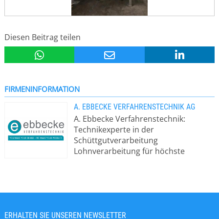
Diesen Beitrag teilen
FIRMENINFORMATION
A. EBBECKE VERFAHRENSTECHNIK AG
A. Ebbecke Verfahrenstechnik:
Technikexperte in der
Schüttgutverarbeitung
Lohnverarbeitung für höchste
Ansprüche – von Ihrem Partner für
Komplettlösungen aus Bruchköbel
Mit einer großen Bandbreite an
Maschinentechnologie der gesamten
mechanischen Verfahrenstechnik
können wir Ihnen komplette Supply-
ERHALTEN SIE UNSEREN NEWSLETTER