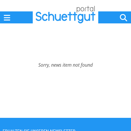
Home
Anbieter
News
Jobs
Events
Fachbeiträge
Sorry, news item not found