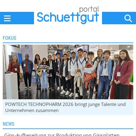
Home
Anbieter
News
Jobs
Events
Fachbeiträge
FOKUS
POWTECH TECHNOPHARM 2026 bringt junge Talente und
Unternehmen zusammen
NEWS
Gips-Aufbereitung zur Produktion von Gipsplatten