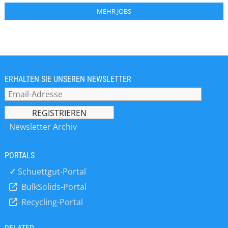
MEHR JOBS
ERHALTEN SIE UNSEREN NEWSLETTER
Newsletter Archiv
PORTALS
✓
Schuettgut-Portal
BulkSolids-Portal
Recycling-Portal