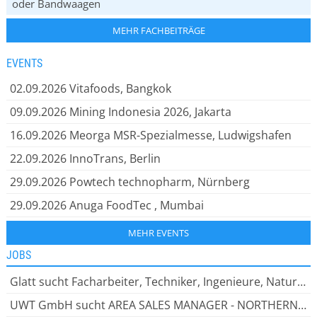
oder Bandwaagen
MEHR FACHBEITRÄGE
EVENTS
02.09.2026
Vitafoods, Bangkok
09.09.2026
Mining Indonesia 2026, Jakarta
16.09.2026
Meorga MSR-Spezialmesse, Ludwigshafen
22.09.2026
InnoTrans, Berlin
29.09.2026
Powtech technopharm, Nürnberg
29.09.2026
Anuga FoodTec , Mumbai
MEHR EVENTS
JOBS
Glatt sucht Facharbeiter, Techniker, Ingenieure, Naturwissenschaftler, Bei Glatt zu arbeiten bedeutet: leistungsstarke Lösungen entwickeln. Innovative Ideen verwirklichen. Globales Wissen teilen.
UWT GmbH sucht AREA SALES MANAGER - NORTHERN EUROPE (m/w/d), SICHERHEIT UND INNOVATION HAND IN HAND Als inhabergeführtes Unternehmen bieten wir unseren rund 200 engagierten Mitarbeiter:innen ein dynamisches Arbeitsumfeld.