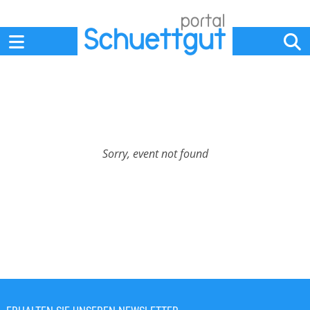
Home
Anbieter
News
Jobs
Events
Fachbeiträge
Sorry, event not found