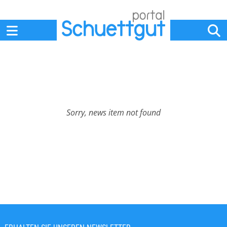
Home
Anbieter
News
Jobs
Events
Fachbeiträge
Sorry, news item not found