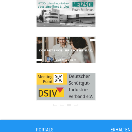
Ihre Adresse wird nicht an
Dritte weitergegeben.
Zu unseren
Datenschutz-
Bestimmungen.
PORTALS
ERHALTEN 