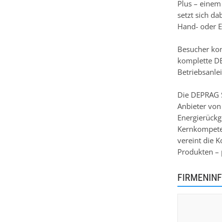
Plus – einem
setzt sich d
Hand- oder E
Besucher kon
komplette D
Betriebsanle
Die DEPRAG S
Anbieter von
Energierückg
Kernkompeten
vereint die 
Produkten – p
FIRMENIN