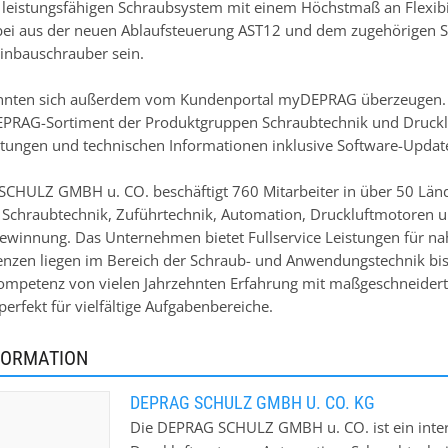
 leistungsfähigen Schraubsystem mit einem Höchstmaß an Flexibi
abei aus der neuen Ablaufsteuerung AST12 und dem zugehörigen
inbauschrauber sein.
nten sich außerdem vom Kundenportal myDEPRAG überzeugen. Das
EPRAG-Sortiment der Produktgruppen Schraubtechnik und Druckl
itungen und technischen Informationen inklusive Software-Upda
CHULZ GMBH u. CO. beschäftigt 760 Mitarbeiter in über 50 Lände
 Schraubtechnik, Zuführtechnik, Automation, Druckluftmotoren 
ewinnung. Das Unternehmen bietet Fullservice Leistungen für nah
zen liegen im Bereich der Schraub- und Anwendungstechnik bis 
Kompetenz von vielen Jahrzehnten Erfahrung mit maßgeschneider
erfekt für vielfältige Aufgabenbereiche.
FORMATION
DEPRAG SCHULZ GMBH U. CO. KG
Die DEPRAG SCHULZ GMBH u. CO. ist ein inter