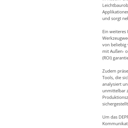
Leichtbaurob
Applikatione
und sorgt ne
Ein weiteres
Werkzeugwech
von beliebig
mit Außen- o
(ROI) garantie
Zudem präsen
Tools, die s
analysiert u
unmittelbar 
Produktionsz
sichergestell
Um das DEPRA
Kommunikatio