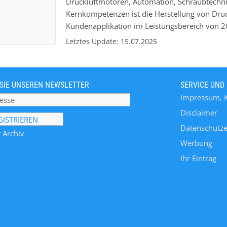
Druckluftmotoren, Automation, Schraubtechni
Kernkompetenzen ist die Herstellung von Druc
Kundenapplikation im Leistungsbereich von 20
Rührwerksmotoren, Mischerantriebe, Antriebe
Letztes Update: 15.07.2025
Pumpenantriebe). Darüber hinaus bietet das
integrierter Bremseinrich
SIE UNSEREN NEWSLETTER
SERVICE UND
Impressum, 
Disclaimer
Datenschutze
 Archiv
Werbung
Ihr Eintrag