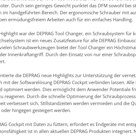
oter. Durch sein geringes Gewicht punktet das DFM sowohl bei 
n im handgeführten Bereich. Der ergonomische Schrauber mit au
ben ermüdungsfreiem Arbeiten auch für ein einfaches Handling.
 Highlight war der DEPRAG Tool Changer, ein Schraubsystem für 
selsystem ist ein neues Zusatzfeature für alle DEPRAG Einbaus
 vielen Schraubwerkzeugen bietet der Tool Changer ein Höchstmaß
der Innenkraftangriff. Durch den Einsatz von nur einer Schraubsp
rt.
tierte die DEPRAG neue Highlights zur Unterstützung der vernet
ich mit der Softwarelösung DEPRAG Cockpit verbinden lassen. Al
nd optimiert werden. Dies ermöglicht dem Anwender Potentiale f
zu reagieren. Durch die schnelle Optimierung der Schraubprozesse
eit verbessert sich, Stillstandzeiten werden vermieden und die Q
t oder hingegen gesteigert werden.
G Cockpit mit Daten zu füttern, erfordert es Endgeräte mit ent
nsfähigkeit ist in allen aktuellen DEPRAG Produkten integriert