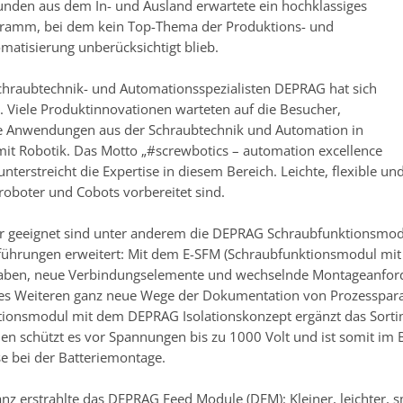
unden aus dem In- und Ausland erwartete ein hochklassiges
amm, bei dem kein Top-Thema der Produktions- und
atisierung unberücksichtigt blieb.
hraubtechnik- und Automationsspezialisten DEPRAG hat sich
n. Viele Produktinnovationen warteten auf die Besucher,
e Anwendungen aus der Schraubtechnik und Automation in
it Robotik. Das Motto „#screwbotics – automation excellence
nterstreicht die Expertise in diesem Bereich. Leichte, flexible u
roboter und Cobots vorbereitet sind.
r geeignet sind unter anderem die DEPRAG Schraubfunktionsmo
ührungen erweitert: Mit dem E-SFM (Schraubfunktionsmodul mit
aben, neue Verbindungselemente und wechselnde Montageanforde
es Weiteren ganz neue Wege der Dokumentation von Prozesspara
ionsmodul mit dem DEPRAG Isolationskonzept ergänzt das Sortime
len schützt es vor Spannungen bis zu 1000 Volt und ist somit im B
se bei der Batteriemontage.
nz erstrahlte das DEPRAG Feed Module (DFM): Kleiner, leichter, s