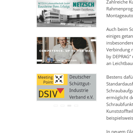
Zahlreiche K
Ihre Adresse wird nicht an
Rahmenprogr
Dritte weitergegeben.
Zu unseren
Datenschutz-
Montageautom
Bestimmungen.
Auch beim Sc
einiges geta
insbesonder
Verbindung m
by DEPRAG“ u
an Leichtbau
Bestens dafü
Standardausf
Schraubaufg
ermöglicht d
Schraubfunkt
Kunststofftei
beispielswei
In neuem Gla