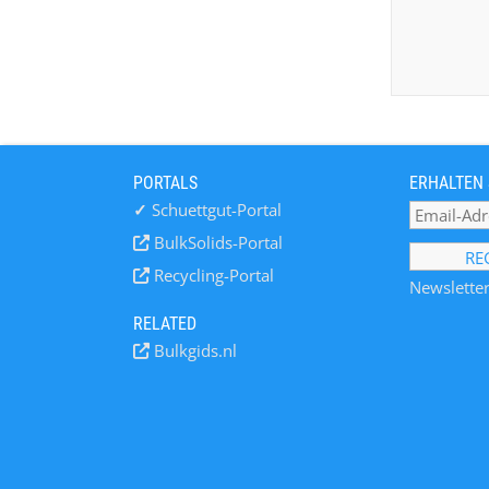
PORTALS
ERHALTEN 
✓
Schuettgut-Portal
BulkSolids-Portal
Recycling-Portal
Newsletter
RELATED
Bulkgids.nl