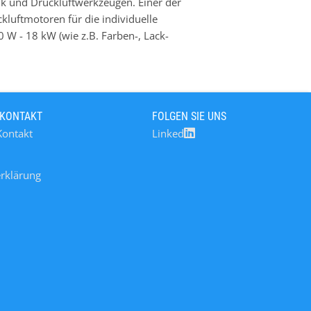
k und Druckluftwerkzeugen. Einer der
kluftmotoren für die individuelle
 W - 18 kW (wie z.B. Farben-, Lack-
 fuer Fasskippeinrichtungen,
 Unternehmen Druckluftlamellenmotoren mit
 KONTAKT
FOLGEN SIE UNS
Kontakt
Linked
rklärung